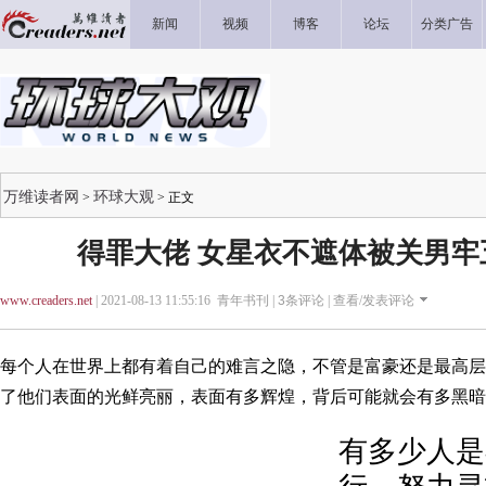
新闻
视频
博客
论坛
分类广告
万维读者网
环球大观
>
> 正文
得罪大佬 女星衣不遮体被关男牢
www.creaders.net
| 2021-08-13 11:55:16 青年书刊 |
3
条评论 |
查看/发表评论
每个人在世界上都有着自己的难言之隐，不管是富豪还是最高层
了他们表面的光鲜亮丽，表面有多辉煌，背后可能就会有多黑暗
有多少人是