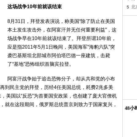
这场战争10年前就该结束
5
北
8月31日，拜登发表演说，称美国“除了防止在美国
本土发生攻击外，在阿富汗并无任何重要利益”，这
场战争早在10年前就该结束了。拜登所谓10年前，
应是指2011年5月1日晚间，美国海军“海豹六队”突
袭巴基斯坦北部城市阿伯塔巴德一座建筑，击毙
了“基地”恐怖组织首脑宾拉登。
阿富汗战争始于追击恐怖分子，却从共和党的小布
再到民主党的拜登，历经4任美国总统，耗费2兆多美
来，美国以“反恐”为首要国安政策，也创建了庞大官僚机
，就在这段期间，俄罗斯总统普京则致力于国家复兴，
48