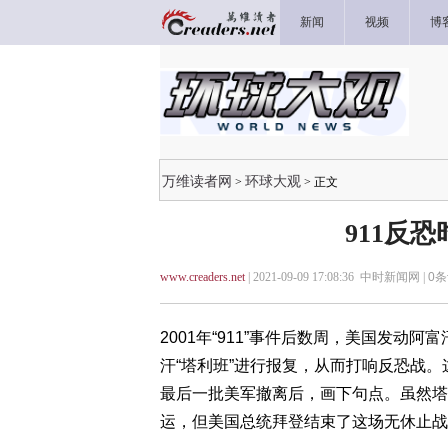
新闻
视频
博
万维读者网
环球大观
>
> 正文
911反
www.creaders.net
| 2021-09-09 17:08:36 中时新闻网 |
0
条
2001年“911”事件后数周，美国发动
汗“塔利班”进行报复，从而打响反恐战。
最后一批美军撤离后，画下句点。虽然塔
运，但美国总统拜登结束了这场无休止战争