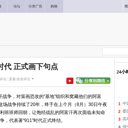
客
论坛
分类广告
购物
简
恐时代 正式画下句点
24
评论 |
查看/发表评论
阿富汗战争，对策画恐攻的“基地”组织和窝藏他们的阿富
1
中
这场战争持续了20年，终于在上个月（8月）30日午夜
2
委
利班班师回朝，让饱经战乱的阿富汗再次面临未知命
3
高
，代表著“911”时代正式终结。
4
传