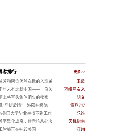
博客排行
更多>>
兰芳和兩位仍然在世的入室弟
玉质
千年未有之新中国——一份关
万维网友来
军上将军头集体消失的秘密
胡亥
旦“马折后蹄”，洛阳神级隐
雷歌747
0%美国大学毕业生找不到工作
乐维
近平黑化成魔，肆意暗杀处决
天机指南
工智能正在摧毁美国
汪翔