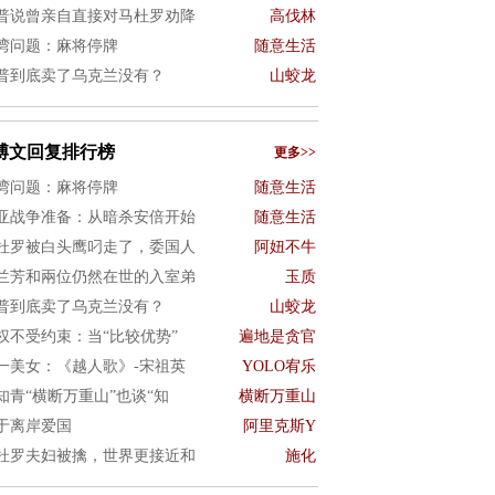
普说曾亲自直接对马杜罗劝降
高伐林
湾问题：麻将停牌
随意生活
普到底卖了乌克兰没有？
山蛟龙
博文回复排行榜
更多>>
湾问题：麻将停牌
随意生活
亚战争准备：从暗杀安倍开始
随意生活
杜罗被白头鹰叼走了，委国人
阿妞不牛
兰芳和兩位仍然在世的入室弟
玉质
普到底卖了乌克兰没有？
山蛟龙
权不受约束：当“比较优势”
遍地是贪官
一美女：《越人歌》-宋祖英
YOLO宥乐
知青“横断万重山”也谈“知
横断万重山
于离岸爱国
阿里克斯Y
杜罗夫妇被擒，世界更接近和
施化