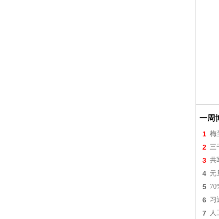
一周
1
梅
2
三
3
共
4
元
5
7
6
习
7
人