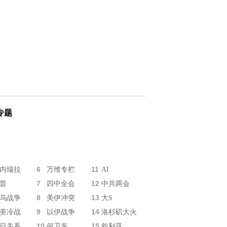
专题
6
11
内瑞拉
万维专栏
AI
7
12
普
四中全会
中共两会
8
13
乌战争
美伊冲突
大S
9
14
美冷战
以伊战争
洛杉矶大火
10
15
日关系
何卫东
叙利亚