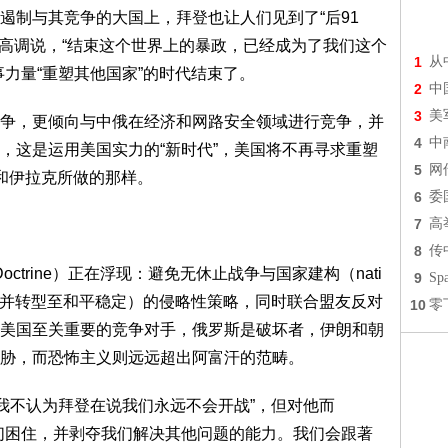
遏制与其竞争的大国上，拜登也让人们见到了“后91
曾高调说，“结束这个世界上的暴政，已经成为了我们这个
1
从
力量“重塑其他国家”的时代结束了。
2
中
3
美
争，更倾向与中俄在经济和网路安全领域进行竞争，并
4
中
，这是运用美国实力的“新时代”，美国将不再寻求重塑
5
网
和伊拉克所做的那样。
6
委
7
高
8
传
Doctrine）正在浮现：避免无休止战争与国家建构（nati
9
S
后重建，并转型至和平稳定）的侵略性策略，同时联合盟友反对
10
零
美国至关重要的竞争对手，俄罗斯是破坏者，伊朗和朝
胁，而恐怖主义则远远超出阿富汗的范畴。
表示，“我不认为拜登在说我们永远不会开战”，但对他而
们困住，并剥夺我们解决其他问题的能力。我们会跟著