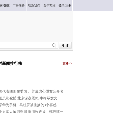
体
/
繁体
广告服务
联系我们
关于万维
登录
/
注册
小时新闻排行榜
更多>>
国代表团困在委国 川普最忠心盟友公开名
国总统被捕 北京深夜震怒 牛弹琴发文
举华为手机...马杜罗被生擒的3个喜感
中方军人被困委国 重演许杏虎—邵云环一