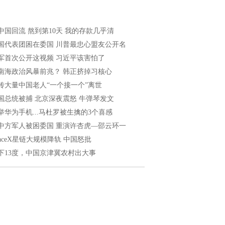
中国回流 熬到第10天 我的存款几乎清
国代表团困在委国 川普最忠心盟友公开名
军首次公开这视频 习近平该害怕了
南海政治风暴前兆？ 韩正挤掉习核心
传大量中国老人“一个接一个”离世
国总统被捕 北京深夜震怒 牛弹琴发文
举华为手机...马杜罗被生擒的3个喜感
中方军人被困委国 重演许杏虎—邵云环一
paceX星链大规模降轨 中国怒批
下13度，中国京津冀农村出大事