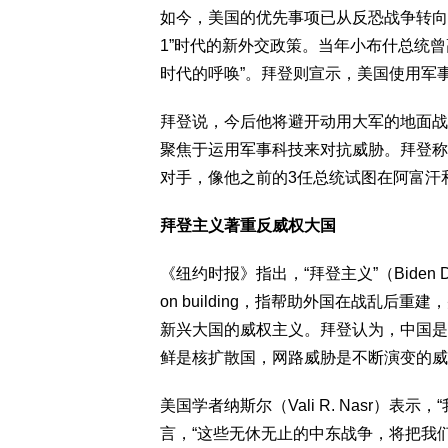
如今，美国的优先事项已从反恐战争转向
1”时代的新外交政策。当年小布什总统
时代的呼唤”。拜登则宣示，美国使用军事
拜登说，今后他将避开动用大军的地面战
聚焦于运用军事科技来对抗威胁。拜登称
对手，像他之前的3任总统试图在阿富汗
拜登主义著重反威权大国
《纽约时报》指出，“拜登主义”（Biden 
on building，指帮助外国在战乱
新兴大国的威权主义。拜登认为，中国是
鲜是核扩散国，网路威胁是不断演变的威
美国学者纳斯尔（Vali R. Nasr）
言，“这些无休无止的中东战争，将把我