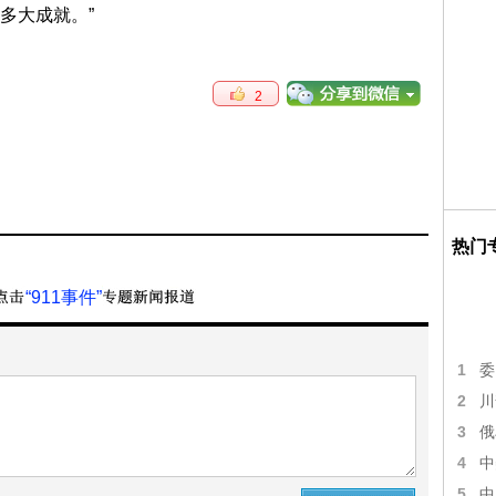
多大成就。”
2
热门
“911事件”
1
委
2
川
3
俄
4
中
5
中