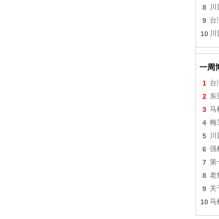
8
川
9
台
10
川
一周
1
台
2
东
3
马
4
梅
5
川
6
强
7
第
8
老
9
关
10
马