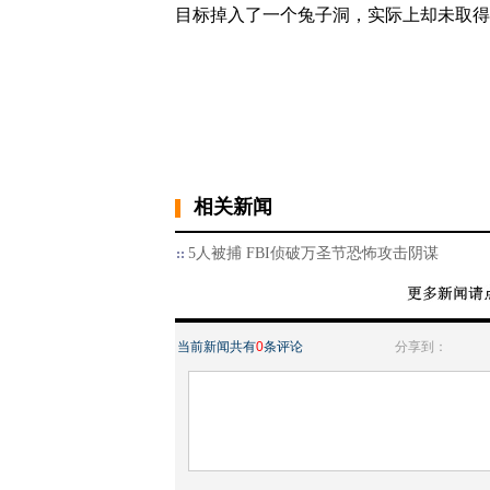
目标掉入了一个兔子洞，实际上却未取得
相关新闻
5人被捕 FBI侦破万圣节恐怖攻击阴谋
当前新闻共有
0
条评论
分享到：