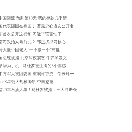
中国回流 熬到第10天 我的存款几乎清
国代表团困在委国 川普最忠心盟友公开名
军首次公开这视频 习近平该害怕了
南海政治风暴前兆？ 韩正挤掉习核心
传大量中国老人“一个接一个”离世
国总统被捕 北京深夜震怒 牛弹琴发文
举华为手机...马杜罗被生擒的3个喜感
中方军人被困委国 重演许杏虎—邵云环一
paceX星链大规模降轨 中国怒批
签20年石油大单！马杜罗被捕，三大冲击袭