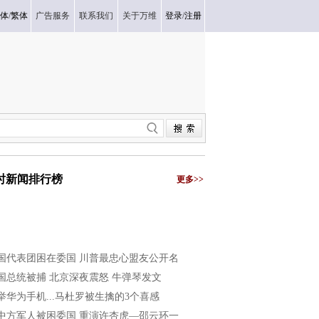
体
/
繁体
广告服务
联系我们
关于万维
登录
/
注册
小时新闻排行榜
更多>>
国代表团困在委国 川普最忠心盟友公开名
国总统被捕 北京深夜震怒 牛弹琴发文
举华为手机...马杜罗被生擒的3个喜感
中方军人被困委国 重演许杏虎—邵云环一