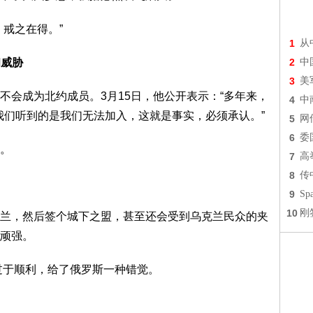
戒之在得。”
1
从
和威胁
2
中
3
美
不会成为北约成员。3月15日，他公开表示：“多年来，
4
中
，我们听到的是我们无法加入，这就是事实，必须承认。”
5
网
6
委
。
7
高
8
传
9
S
10
刚
兰，然后签个城下之盟，甚至还会受到乌克兰民众的夹
顽强。
亚过于顺利，给了俄罗斯一种错觉。