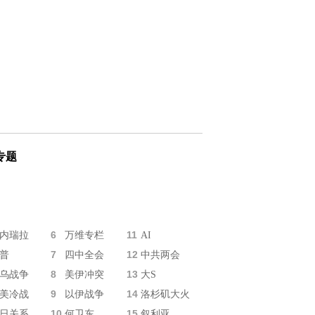
专题
6
11
内瑞拉
万维专栏
AI
7
12
普
四中全会
中共两会
8
13
乌战争
美伊冲突
大S
9
14
美冷战
以伊战争
洛杉矶大火
10
15
日关系
何卫东
叙利亚