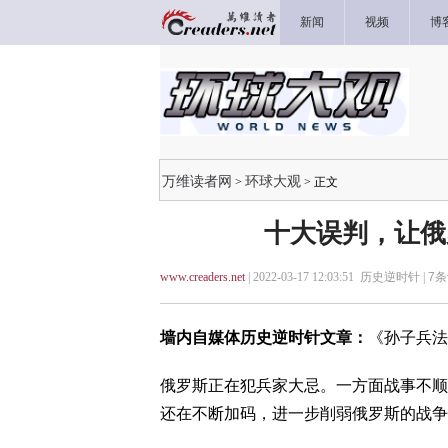
新闻
视频
博
万维读者网
环球大观
>
> 正文
十大误判，让俄
www.creaders.net
| 2022-03-17 12:03:51 历史逆时针 |
7
条
墙内自媒体历史逆时针文章：
《孙子兵法
俄罗斯正在犯兵家大忌。一方面战事不顺
还在不断加码，进一步削弱俄罗斯的战争