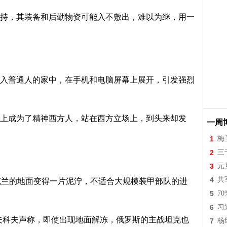
持，其装备和后勤物资可能入不敷出，难以为继，用一
入普通人的家中，在手机和电脑屏幕上展开，引发强烈
上成为了精神西方人，站在西方立场上，到头来却发
一周
1
梅
2
三
3
元
4
共
克兰的地面变得一片泥泞，不适合大规模装甲部队的进
5
7
6
习
夫科夫声称，即使出现地面解冻，俄罗斯的主战坦克也
7
杨