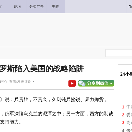
客
论坛
分类广告
购物
简
罗斯陷入美国的战略陷阱
24
评论 |
查看/发表评论
》说：兵贵胜，不贵久，久则钝兵挫锐、屈力殚货 。
1
中
，俄军深陷乌克兰的泥潭之中；另一方面，西方的制裁
2
委
支持能力。
3
高
4
传