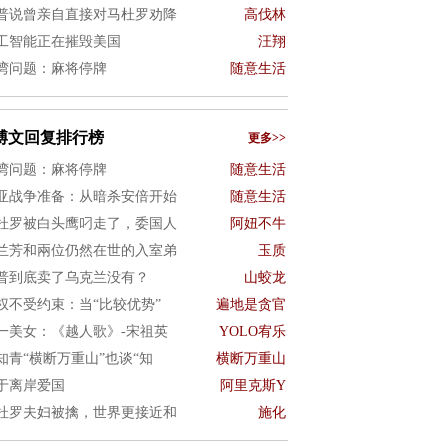
普说曾亲自直接对马杜罗劝降
高伐林
工智能正在摧毁美国
汪翔
湾问题：麻将停牌
随意生活
博文回复排行榜
更多>>
湾问题：麻将停牌
随意生活
亚战争准备：从暗杀安倍开始
随意生活
杜罗被白头鹰叼走了，委国人
阿妞不牛
兰芳和兩位仍然在世的入室弟
玉质
普到底卖了乌克兰没有？
山蛟龙
权不受约束：当“比较优势”
遍地是贪官
一美女：《越人歌》-宋祖英
YOLO宥乐
知青“横断万重山”也谈“知
横断万重山
于离岸爱国
阿里克斯Y
杜罗夫妇被擒，世界更接近和
施化