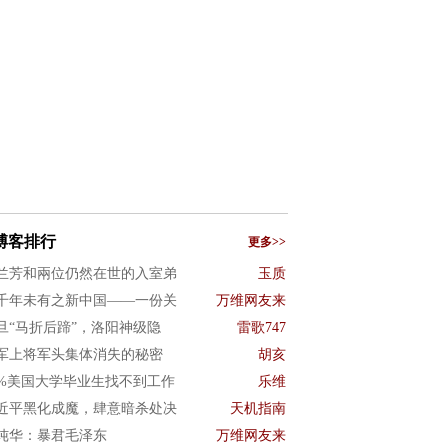
博客排行
更多>>
兰芳和兩位仍然在世的入室弟
玉质
千年未有之新中国——一份关
万维网友来
旦“马折后蹄”，洛阳神级隐
雷歌747
军上将军头集体消失的秘密
胡亥
0%美国大学毕业生找不到工作
乐维
近平黑化成魔，肆意暗杀处决
天机指南
纯华：暴君毛泽东
万维网友来