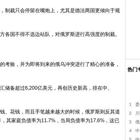
，制裁只会停留在嘴炮上，尤其是德法两国更倾向于规
方各国不得不选边站队，对俄罗斯进行高强度的制裁。
的考验，并为即将到来的俄乌冲突进行了精心的准备，
热门
储备超过6,200亿美元，再创历史新高，排在中、
1
委
钱、花钱，而且手笔越来越大的时候，俄罗斯则反其道
2
川
，其家庭负债率为11.7%，当局负债率为17.6%，这已
3
俄
4
中
5
中