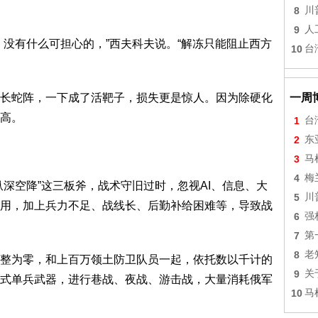
8
川
9
人
，没有什么可担心的，”西夫科夫说。“解冻只能阻止西方
10
台
长蛇阵，一下成了活靶子，损失更是惊人。因为除硬化
一周
高。
1
台
2
东
3
马
4
梅
深空降”这三板斧，战术守旧过时，忽视AI、信息、大
5
川
用，加上兵力不足、战线长、后勤补给困难等，导致战
6
强
7
第
8
老
整为零，和上百万领土防卫队员一起，依托数以千计的
9
关
式单兵武器，进行巷战、夜战、游击战，大量消耗俄军
10
马