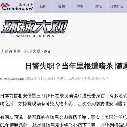
新闻
视频
博客
论坛
分类广告
万维读者网
环球大观
>
> 正文
日警失职？当年里根遭暗杀 随
www.creaders.net
| 2022-07-11 10:56:15 香港01 |
1
条评论 |
查看/发表评论
日本前首相安倍晋三7月8日在奈良演说时遭枪击身亡，有多名
响之后，才惊觉现场有可疑人物出现，让政治人物的维安问题引
有网友问说，是否真的有随扈会肉身挡子弹，事实上美国时任总统列根（
81年遭暗杀时，就是其随扈麦卡锡飞扑挡下子弹，才让列根躲