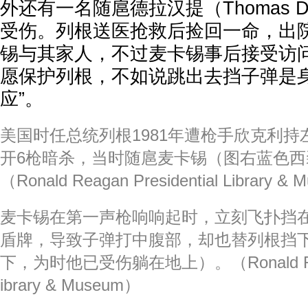
外还有一名随扈德拉汉提（Thomas De
受伤。列根送医抢救后捡回一命，出
锡与其家人，不过麦卡锡事后接受访
愿保护列根，不如说跳出去挡子弹是身
应”。
美国时任总统列根1981年遭枪手欣克利持左
开6枪暗杀，当时随扈麦卡锡（图右蓝色
（Ronald Reagan Presidential Library &
麦卡锡在第一声枪响响起时，立刻飞扑挡
盾牌，导致子弹打中腹部，却也替列根挡
下，为时他已受伤躺在地上）。（Ronald Reagan
ibrary & Museum）