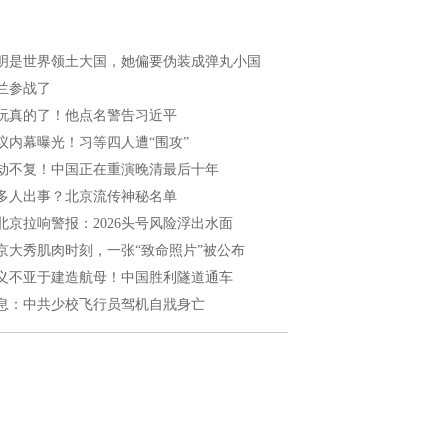
明是世界领土大国，她偏要伪装成弹丸小国
兰参战了
玩真的了！他点名警告习近平
议内幕曝光！习等四人遭“围攻”
劫不复！中国正在重演晚清最后十年
多人出事？北京流传神秘名单
北京拉响警报：2026头号风险浮出水面
京大秀肌肉时刻，一张“致命照片”被公布
义不亚于建造航母！中国胜利隧道通车
息：中共少校飞行员驾机自戕身亡