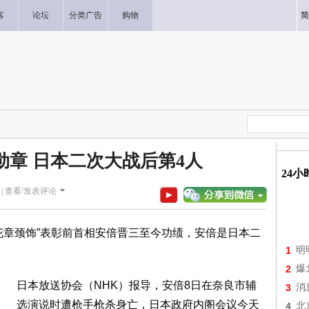
客
论坛
分类广告
购物
简
勋章 日本二次大战后第4人
24
|
查看/发表评论
花章颈饰”表彰前首相安倍晋三至今功绩，安倍是日本二
1
明
2
爆
日本放送协会（NHK）报导，安倍8日在奈良市辅
3
消
选演说时遭枪手枪杀身亡，日本政府内阁会议今天
4
北