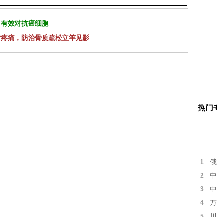
 有效对抗癌细胞
背疼痛，防治骨质疏松立竿见影
热门
1
俄
2
中
3
中
4
万
5
川