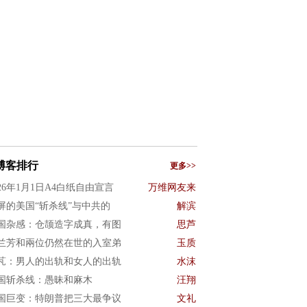
博客排行
更多>>
026年1月1日A4白纸自由宣言
万维网友来
屏的美国“斩杀线”与中共的
解滨
国杂感：仓颉造字成真，有图
思芦
兰芳和兩位仍然在世的入室弟
玉质
芃：男人的出轨和女人的出轨
水沫
国斩杀线：愚昧和麻木
汪翔
国巨变：特朗普把三大最争议
文礼