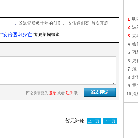
1
明
凶嫌背后数十年的创伤，“安倍遇刺案”首次开庭
2
波
“安倍遇刺身亡”
3
要
4
会
5
万
6
更
7
爆
8
北
9
意
评论前需要先
登录
或者
注册
哦
10
消
暂无评论
上一页
下一页