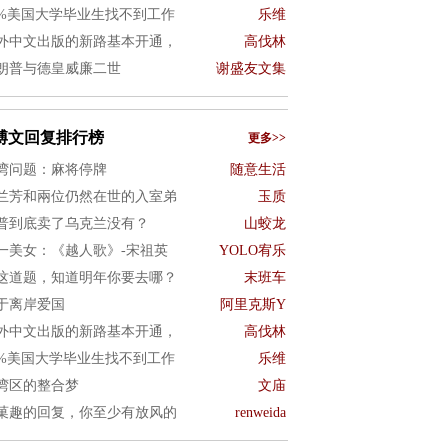
0%美国大学毕业生找不到工作
乐维
外中文出版的新路基本开通，
高伐林
朗普与德皇威廉二世
谢盛友文集
博文回复排行榜
更多>>
湾问题：麻将停牌
随意生活
兰芳和兩位仍然在世的入室弟
玉质
普到底卖了乌克兰没有？
山蛟龙
一美女：《越人歌》-宋祖英
YOLO宥乐
这道题，知道明年你要去哪？
末班车
于离岸爱国
阿里克斯Y
外中文出版的新路基本开通，
高伐林
0%美国大学毕业生找不到工作
乐维
湾区的整合梦
文庙
菓趣的回复，你至少有放风的
renweida