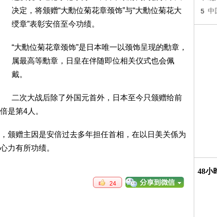
决定，将颁赠“大勳位菊花章颈饰”与“大勳位菊花大
5
中
绶章”表彰安倍至今功绩。
“大勳位菊花章颈饰”是日本唯一以颈饰呈现的勳章，
属最高等勳章，日皇在伴随即位相关仪式也会佩
戴。
二次大战后除了外国元首外，日本至今只颁赠给前
倍是第4人。
，颁赠主因是安倍过去多年担任首相，在以日美关係为
心力有所功绩。
48
24