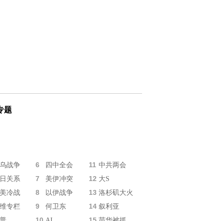
专题
6
11
乌战争
四中全会
中共两会
7
12
日关系
美伊冲突
大S
8
13
美冷战
以伊战争
洛杉矶大火
9
14
维专栏
何卫东
叙利亚
10
15
普
AI
苗华被抓