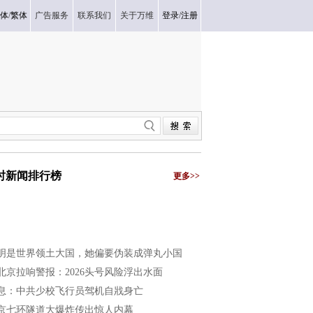
体
/
繁体
广告服务
联系我们
关于万维
登录
/
注册
小时新闻排行榜
更多>>
明是世界领土大国，她偏要伪装成弹丸小国
北京拉响警报：2026头号风险浮出水面
息：中共少校飞行员驾机自戕身亡
京七环隧道大爆炸传出惊人内幕