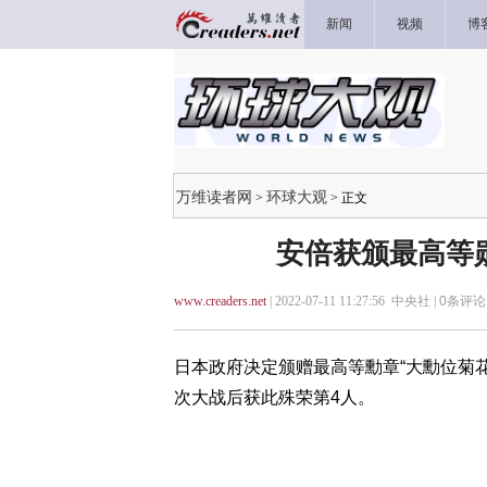
新闻
视频
博
万维读者网
环球大观
>
> 正文
安倍获颁最高等
www.creaders.net
| 2022-07-11 11:27:56 中央社 |
0
条评论 
日本政府决定颁赠最高等勳章“大勳位菊
次大战后获此殊荣第4人。