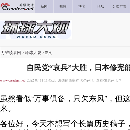
新闻
视频
博客
论坛
分类广告
万维读者网
环球大观
>
> 正文
自民党“哀兵”大胜，日本修宪
www.creaders.net
| 2022-07-11 11:45:28 海边的西塞罗 |
0
条评论 |
查看/发表评论
虽然看似“万事俱备，只欠东风”，但这
来。
各位好，今天本想写个长篇历史稿子