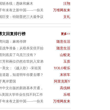
国斩杀线：愚昧和麻木
汪翔
千年未有之新中国——一份关
万维网友来
国巨变：特朗普把三大最争议
文礼
博文回复排行榜
更多>>
湾问题：麻将停牌
随意生活
亚战争准备：从暗杀安倍开始
随意生活
普到底卖了乌克兰没有？
山蛟龙
兰芳和兩位仍然在世的入室弟
玉质
一美女：《越人歌》-宋祖英
YOLO宥乐
这道题，知道明年你要去哪？
末班车
于离岸爱国
阿里克斯Y
外中文出版的新路基本开通，
高伐林
0%美国大学毕业生找不到工作
乐维
千年未有之新中国——一份关
万维网友来