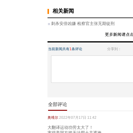
相关新闻
刺杀安倍凶嫌 检察官主张无期徒刑
当前新闻共有
1
条评论
分享到：
全部评论
奥维尔
2022年07月17日 11:42
大翻译运动功劳太大了！
害得美国左媒无法帮土共遮掩。