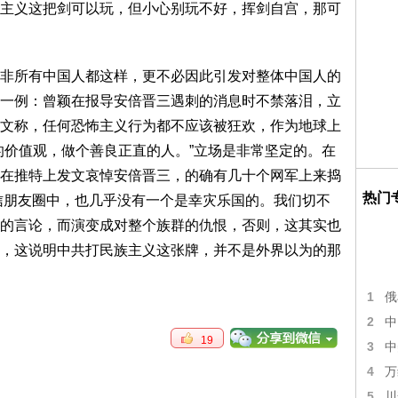
主义这把剑可以玩，但小心别玩不好，挥剑自宫，那可
非所有中国人都这样，更不必因此引发对整体中国人的
一例：曾颖在报导安倍晋三遇刺的消息时不禁落泪，立
文称，任何恐怖主义行为都不应该被狂欢，作为地球上
的价值观，做个善良正直的人。”立场是非常坚定的。在
在推特上发文哀悼安倍晋三，的确有几十个网军上来捣
热门
微信朋友圈中，也几乎没有一个是幸灾乐国的。我们切不
的言论，而演变成对整个族群的仇恨，否则，这其实也
，这说明中共打民族主义这张牌，并不是外界以为的那
1
俄
2
中
19
3
中
4
万
5
川