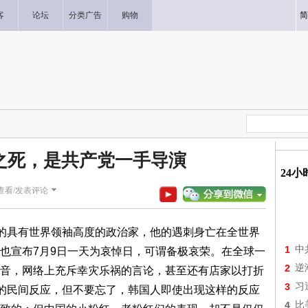
客
论坛
分类广告
购物
简
之死，是共产党一手导演
24
查看/发表评论
见的具有世界领袖高度的政治家，他的遇刺身亡在全世界
1
中
也宣布7月9日一天为哀悼日，可谓备极哀荣。在全球一
2
逆
音，网络上充斥幸灾乐祸的言论，甚至还有店家以打折
3
习
似的民间反应，但不要忘了，韩国人即使出现这样的反应
4
比