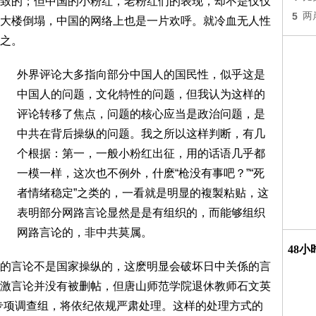
致的；但中国的小粉红，老粉红们的表现，却不是仅仅
5
两
大楼倒塌，中国的网络上也是一片欢呼。就冷血无人性
之。
外界评论大多指向部分中国人的国民性，似乎这是
中国人的问题，文化特性的问题，但我认为这样的
评论转移了焦点，问题的核心应当是政治问题，是
中共在背后操纵的问题。我之所以这样判断，有几
个根据：第一，一般小粉红出征，用的话语几乎都
一模一样，这次也不例外，什麽“枪没有事吧？”“死
者情绪稳定”之类的，一看就是明显的複製粘贴，这
表明部分网路言论显然是是有组织的，而能够组织
网路言论的，非中共莫属。
48
的言论不是国家操纵的，这麽明显会破坏日中关係的言
激言论并没有被删帖，但唐山师范学院退休教师石文英
专项调查组，将依纪依规严肃处理。这样的处理方式的