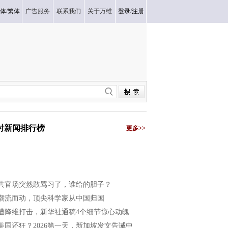
体
/
繁体
广告服务
联系我们
关于万维
登录
/
注册
小时新闻排行榜
更多>>
共官场突然敢骂习了，谁给的胆子？
潮流而动，顶尖科学家从中国归国
遭降维打击，新华社通稿4个细节惊心动魄
美国还狂？2026第一天，新加坡发文告诫中