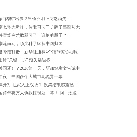
家“储君”出事？皇侄齐明正突然消失
京七环大爆炸，传老习两口子躲了整整两天
共官场突然敢骂习了，谁给的胆子？
潮流而动，顶尖科学家从中国归国
遭降维打击，新华社通稿4个细节惊心动魄
走错“关键一步” 渐失话语权
美国还狂？2026第一天，新加坡发文告诫中
年夜，中国多个大城市现诡异一幕
岸开打 让家人上战场？ 投票结果超震撼
国跨年夜万人倒数惊现这一幕！ 网：太尴