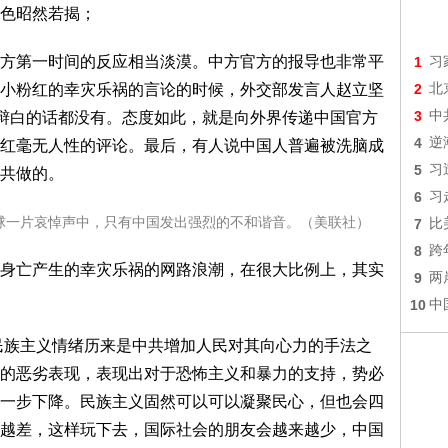
色昭然若揭；
方第一时间的反应相当淡漠。中方官方的报导也非常平
1
习
小粉红的幸灾乐祸的言论的时候，外交部发言人赵立坚
2
北
3
中
句辩白的话都没有。态度如此，就是向外界传递中国官方
4
逆
红毫无人性的评论。最后，有人说中国人普遍被洗脑成
5
习
共做的。
6
习
球一片哀悼声中，只有中国发出强烈的不和谐音。（美联社）
7
比
8
跨
身亡产生的幸灾乐祸的网路浪潮，在很大比例上，其实
9
两
10
中
民族主义情绪历来是中共增加人民对其向心力的手法之
的恶劣表现，表现出对于恐怖主义和暴力的支持，势必
一步下降。民族主义固然可以可以凝聚民心，但也会四
越差，这样玩下去，国际社会的朋友会越来越少，中国