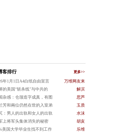
博客排行
更多>>
026年1月1日A4白纸自由宣言
万维网友来
屏的美国“斩杀线”与中共的
解滨
国杂感：仓颉造字成真，有图
思芦
兰芳和兩位仍然在世的入室弟
玉质
芃：男人的出轨和女人的出轨
水沫
军上将军头集体消失的秘密
胡亥
0%美国大学毕业生找不到工作
乐维