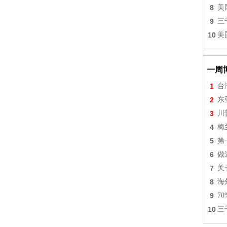
8
美
9
三
10
美
一周
1
台
2
东
3
川
4
梅
5
第
6
做
7
关
8
海
9
7
10
三