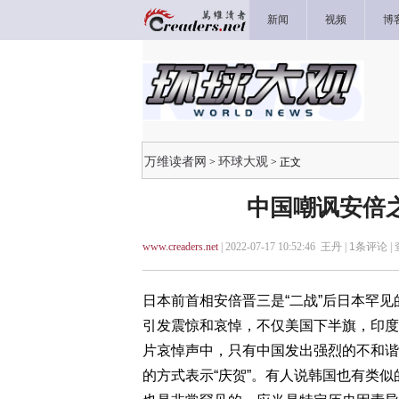
新闻
视频
博
万维读者网
环球大观
>
> 正文
中国嘲讽安倍
www.creaders.net
| 2022-07-17 10:52:46 王丹 |
1
条评论 |
日本前首相安倍晋三是“二战”后日本罕
引发震惊和哀悼，不仅美国下半旗，印度
片哀悼声中，只有中国发出强烈的不和谐
的方式表示“庆贺”。有人说韩国也有类