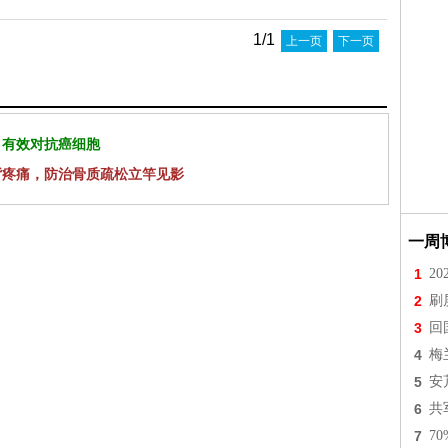
1/1
上一页
下一页
 有效对抗癌细胞
背疼痛，防治骨质疏松立竿见影
一周
1
2
2
刷
3
回
4
梅
5
安
6
共
7
7