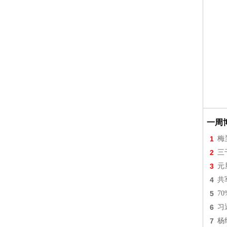
一周
1
梅
2
三
3
元
4
共
5
7
6
习
7
杨