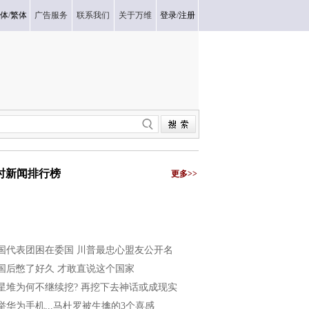
体
/
繁体
广告服务
联系我们
关于万维
登录
/
注册
小时新闻排行榜
更多>>
国代表团困在委国 川普最忠心盟友公开名
国后憋了好久 才敢直说这个国家
星堆为何不继续挖? 再挖下去神话或成现实
举华为手机...马杜罗被生擒的3个喜感