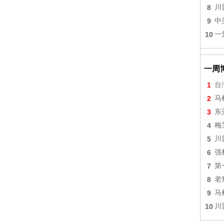
8
川
9
中
10
一
一周
1
台
2
马
3
东
4
梅
5
川
6
强
7
第
8
老
9
马
10
川