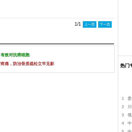
1/1
上一页
下一页
 有效对抗癌细胞
背疼痛，防治骨质疏松立竿见影
热门
1
委
2
川
3
俄
4
中
5
中