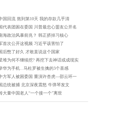
中国回流 熬到第10天 我的存款几乎清
国代表团困在委国 川普最忠心盟友公开名
南海政治风暴前兆？ 韩正挤掉习核心
军首次公开这视频 习近平该害怕了
国后憋了好久 才敢直说这个国家
星堆为何不继续挖? 再挖下去神话或成现实
举华为手机...马杜罗被生擒的3个喜感
中方军人被困委国 重演许杏虎—邵云环一
国总统被捕 北京深夜震怒 牛弹琴发文
传大量中国老人“一个接一个”离世