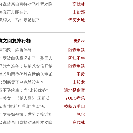
普说曾亲自直接对马杜罗劝降
高伐林
美真正差距在此
山货郎
觉醒来，马杜罗被抓了
湮灭之城
博文回复排行榜
更多>>
湾问题：麻将停牌
随意生活
杜罗被白头鹰叼走了，委国人
阿妞不牛
亚战争准备：从暗杀安倍开始
随意生活
兰芳和兩位仍然在世的入室弟
玉质
普到底卖了乌克兰没有？
山蛟龙
权不受约束：当“比较优势”
遍地是贪官
一美女：《越人歌》-宋祖英
YOLO宥乐
知青“横断万重山”也谈“知
横断万重山
杜罗夫妇被擒，世界更接近和
施化
普说曾亲自直接对马杜罗劝降
高伐林