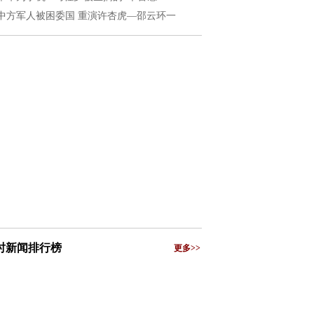
中方军人被困委国 重演许杏虎—邵云环一
小时新闻排行榜
更多>>