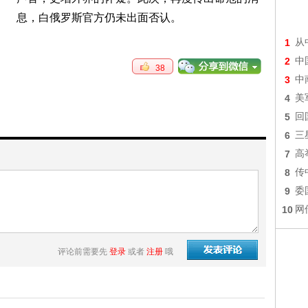
息，白俄罗斯官方仍未出面否认。
1
从
2
中
38
3
中
4
美
5
回
6
三
7
高
8
传
9
委
10
网
评论前需要先
登录
或者
注册
哦