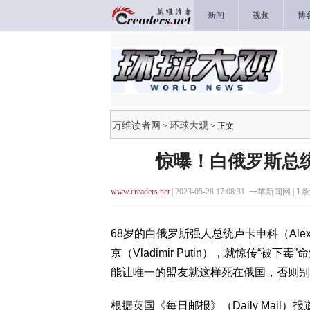
新闻
视频
博
万维读者网
环球大观
>
> 正文
惊曝！白俄罗斯总统
www.creaders.net
| 2023-05-28 17:08:31 一苹新闻网 |
1
条
68岁的白俄罗斯强人总统卢卡申科（Alexa
京（Vladimir Putin），就惊传
能让唯一的盟友就这样死在俄国，否则别
根据英国《每日邮报》（Daily Mail）报