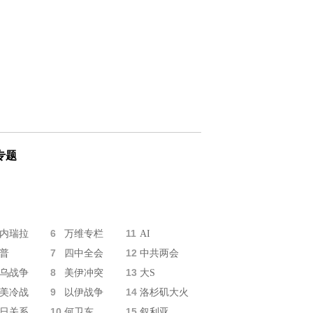
专题
6
11
内瑞拉
万维专栏
AI
7
12
普
四中全会
中共两会
8
13
乌战争
美伊冲突
大S
9
14
美冷战
以伊战争
洛杉矶大火
10
15
日关系
何卫东
叙利亚