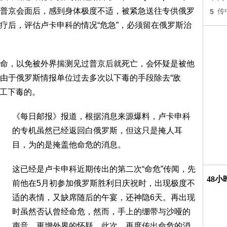
普京会面后，感到身体极度不适，被紧急送往专供俄罗
5
传
疗后，评估卢卡申科的情况“危急”，必须留在俄罗斯治
命，以免被外界揣测见过普京后就死亡，会怀疑是被他
由于俄罗斯情报单位过去多次以下毒的手段除去“敌
特工下毒的。
《每日邮报》报道，根据消息来源爆料，卢卡申科
的专机虽然已经返回白俄罗斯，但这只是掩人耳
目，为的是掩盖他命危的消息。
这已经是卢卡申科近期传出的第二次“命危”传闻，先
48
前他在5月初参加俄罗斯胜利日庆祝时，出现极度不
适的表情，又缺席随后的午宴，还神隐6天。再出现
时虽然否认曾经命危，然而，手上的绷带与沙哑的
声音，更增外界的怀疑。此次，再度传出命危的消