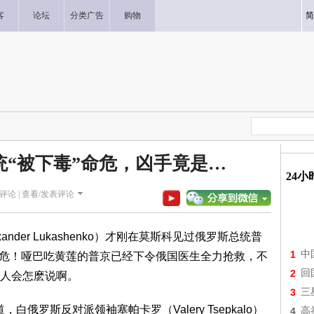
客
论坛
分类广告
购物
简
“被下毒”命危，凶手竟是…
24
评论 |
查看/发表评论
nder Lukashenko）才刚在莫斯科见过俄罗斯总统普
1
中
“被下毒”命危！哑巴吃黄莲的普京已经下令俄国医生全力抢救，不
2
回
人会怎麽说啊。
3
三
道，白俄罗斯反对派领袖塞帕卡罗（Valery Tsepkalo）
4
高