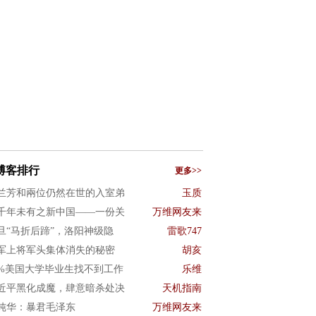
博客排行
更多>>
兰芳和兩位仍然在世的入室弟
玉质
千年未有之新中国——一份关
万维网友来
旦“马折后蹄”，洛阳神级隐
雷歌747
军上将军头集体消失的秘密
胡亥
0%美国大学毕业生找不到工作
乐维
近平黑化成魔，肆意暗杀处决
天机指南
纯华：暴君毛泽东
万维网友来