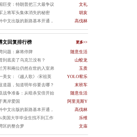
国巨变：特朗普把三大最争议
文礼
军上将军头集体消失的秘密
胡亥
外中文出版的新路基本开通，
高伐林
博文回复排行榜
更多>>
湾问题：麻将停牌
随意生活
普到底卖了乌克兰没有？
山蛟龙
兰芳和兩位仍然在世的入室弟
玉质
一美女：《越人歌》-宋祖英
YOLO宥乐
这道题，知道明年你要去哪？
末班车
亚战争准备：从暗杀安倍开始
随意生活
于离岸爱国
阿里克斯Y
外中文出版的新路基本开通，
高伐林
0%美国大学毕业生找不到工作
乐维
湾区的整合梦
文庙