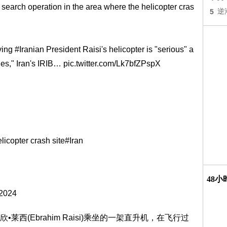
 search operation in the area where the helicopter cras
5
逆
lving
#Iranian
President Raisi's helicopter is "serious" a
uries," Iran's IRIB…
pic.twitter.com/Lk7bfZPspX
icopter crash site
#Iran
48
 2024
西(Ebrahim Raisi)乘坐的一架直升机，在飞行过