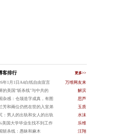
博客排行
更多>>
026年1月1日A4白纸自由宣言
万维网友来
屏的美国“斩杀线”与中共的
解滨
国杂感：仓颉造字成真，有图
思芦
兰芳和兩位仍然在世的入室弟
玉质
芃：男人的出轨和女人的出轨
水沫
0%美国大学毕业生找不到工作
乐维
国斩杀线：愚昧和麻木
汪翔