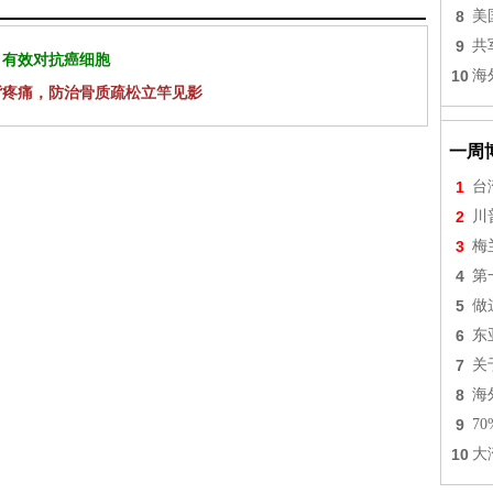
8
美
9
共
 有效对抗癌细胞
10
海
背疼痛，防治骨质疏松立竿见影
一周
1
台
2
川
3
梅
4
第
5
做
6
东
7
关
8
海
9
7
10
大