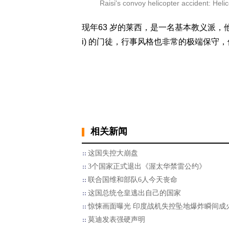
Raisi's convoy helicopter accident: Heli
现年63 岁的莱西，是一名基本教义派，他被视为
i) 的门徒，行事风格也非常的极端保守
相关新闻
这国失控大崩盘
3个国家正式退出《渥太华禁雷公约》
联合国维和部队6人今天丧命
这国总统仓皇逃出自己的国家
惊悚画面曝光 印度战机失控坠地爆炸瞬间成
莫迪发表强硬声明