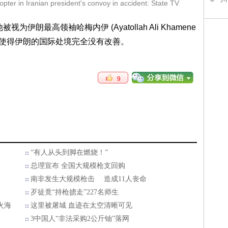
copter in Iranian president's convoy in accident: State TV
伊朗最高领袖哈梅内伊 (Ayatollah Ali Khamene
，使得伊朗的国际处境完全没有改善。
9
“有人从头到脚在燃烧！”
总理宣布 全国大规模枪支回购
南非发生大规模枪击 造成11人丧命
歹徒竟“持枪掳走”227名师生
火海
这里被屠城 血迹在太空清晰可见
3中国人“非法采购2公斤铀”落网