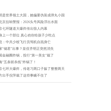
明是世界领土大国，她偏要伪装成弹丸小国
北京拉响警报：2026头号风险浮出水面
京七环隧道大爆炸传出惊人内幕
身上一个部位 真心劝你给孩子少吃点
息：中共少校飞行员驾机自戕身亡
家“储君”出事？皇侄齐明正突然消失
国金融圈炸锅，投行“第一美女”栽了
海“五条斩杀线”炸锅了！
京七环大爆炸，传老习两口子躲了整整两天
方出手倪萍栽了这些事瞒不住了