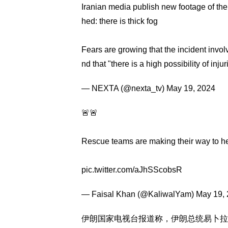
Iranian media publish new footage of the
hed: there is thick fog
Fears are growing that the incident invo
nd that "there is a high possibility of inj
— NEXTA (@nexta_tv)
May 19, 2024
🚨🚨
Rescue teams are making their way to hel
pic.twitter.com/aJhSScobsR
— Faisal Khan (@KaliwalYam)
May 19,
伊朗国家电视台报道称，伊朗总统易卜拉欣•莱