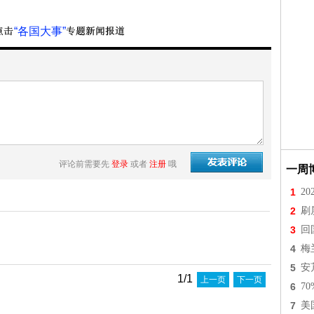
“各国大事”
评论前需要先
登录
或者
注册
哦
一周
1
2
2
刷
3
回
4
梅
5
安
1/1
上一页
下一页
6
7
7
美