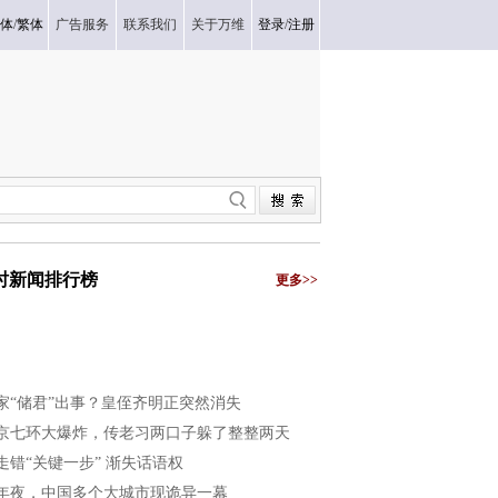
体
/
繁体
广告服务
联系我们
关于万维
登录
/
注册
小时新闻排行榜
更多>>
家“储君”出事？皇侄齐明正突然消失
京七环大爆炸，传老习两口子躲了整整两天
走错“关键一步” 渐失话语权
年夜，中国多个大城市现诡异一幕