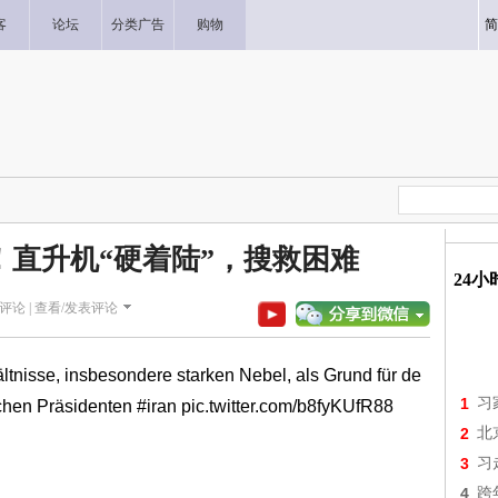
客
论坛
分类广告
购物
简
直升机“硬着陆”，搜救困难
24
评论 |
查看/发表评论
ltnisse, insbesondere starken Nebel, als Grund für de
1
习
schen Präsidenten
#iran
pic.twitter.com/b8fyKUfR88
2
北
3
习
4
跨