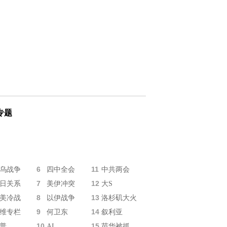
专题
6
11
乌战争
四中全会
中共两会
7
12
日关系
美伊冲突
大S
8
13
美冷战
以伊战争
洛杉矶大火
9
14
维专栏
何卫东
叙利亚
10
15
普
AI
苗华被抓