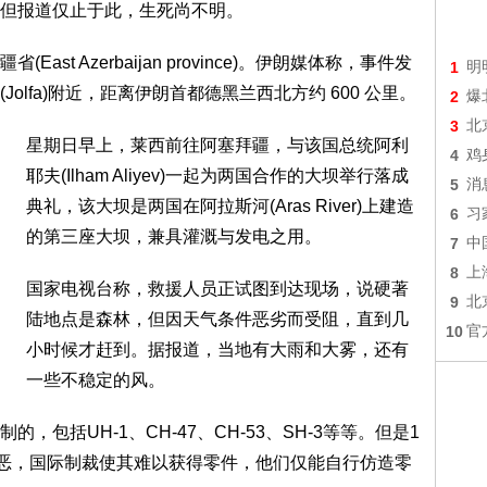
但报道仅止于此，生死尚不明。
t Azerbaijan province)。伊朗媒体称，事件发
1
明
lfa)附近，距离伊朗首都德黑兰西北方约 600 公里。
2
爆
3
北
星期日早上，莱西前往阿塞拜疆，与该国总统阿利
4
鸡
耶夫(Ilham Aliyev)一起为两国合作的大坝举行落成
5
消
典礼，该大坝是两国在阿拉斯河(Aras River)上建造
6
习
的第三座大坝，兼具灌溉与发电之用。
7
中
8
上
国家电视台称，救援人员正试图到达现场，说硬著
9
北
陆地点是森林，但因天气条件恶劣而受阻，直到几
10
官
小时候才赶到。据报道，当地有大雨和大雾，还有
一些不稳定的风。
包括UH-1、CH-47、CH-53、SH-3等等。但是1
交恶，国际制裁使其难以获得零件，他们仅能自行仿造零