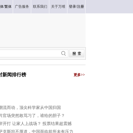
体
/
繁体
广告服务
联系我们
关于万维
登录
/
注册
小时新闻排行榜
更多>>
潮流而动，顶尖科学家从中国归国
共官场突然敢骂习了，谁给的胆子？
岸开打 让家人上战场？ 投票结果超震撼
萨克斯坦不厚道，中国面临前所未有压力