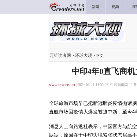
新闻
视频
博
万维读者网
环球大观
>
> 正文
中印4年0直飞商
www.creaders.net
| 2024-06-21 14:55:07 中时新闻网 |
1
条
全球旅游市场早已把新冠肺炎疫情抛诸脑
直航市场因疫情大爆发被迫中断，至今4年
消息人士向路透社表示，中国官方与航空
缺缺，原因在于中印边境紧张状态居高不