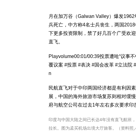
月在加万谷（Galwan Valley）爆
兵死亡，中方称4名士兵丧生，两国20
下更多投资限制，禁了好几百个广受欢迎
直飞。
Playvolume
00:01/00:39投票遭呛“议事
覆议案 #投票 #表决 #国会改革 #立法院 #
n
民航直飞对于中印两国经济都是有利因素
展，中国的海外旅游市场复苏则相对缓慢
府与航空公司在过去1年左右多次要求印
印度与中国大陆之间已长达4年没有直飞航班
拉长。图为孟买机场出境大厅旅客。（资料照