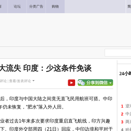
客
论坛
分类广告
购物
简
机大流失 印度：少这条件免谈
24
评论 |
查看/发表评论
后，印度与中国大陆之间竟无直飞民用航班可搭。中印
1
逆
仍未恢复，“肥水”落入外人田。
2
中
业者过去1年来多次要求印度重启直飞航线，印方兴趣
3
两
下。印度外交部周四（21日）回应，中印边境和平对于
4
哈