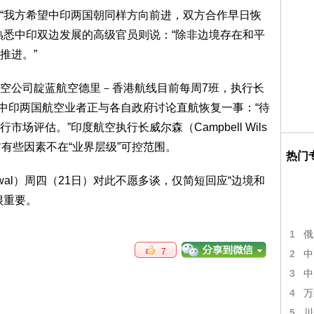
“我方希望中印两国朝同样方向前进，双方合作早日恢
熟悉中印双边发展的高级官员则说：“除非边境存在和平
推进。”
空公司靛蓝航空德里－香港航线目前每周7班，执行长
社表示，中印两国航空业者正与各自政府讨论直航恢复一事：“待
评估。”印度航空执行长威尔森（Campbell Wils
有些因素不在“业界层级”可控范围。
热门
iswal）周四（21日）对此不愿多谈，仅简短回应“边境和
很重要。
1
俄
7
2
中
3
中
4
万
5
川