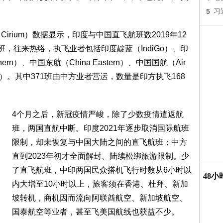
5
习
irium）数据显示，印度与中国直飞航班数2019年12
班，往来热络，执飞业者包括印度靛蓝（IndiGo）、印
thern）、中国东航（China Eastern）、中国国航（Air
lines）。其中371班由中方业者营运，数量是印方执飞168
4个月之后，新冠疫情严峻，除了少数疫情遣返航
班，两国直航中断。印度2021年逐步取消国际航班
限制，却未恢复与中国大陆之间的直飞航班；中方
直到2023年初才全面解封、陆续松绑旅游限制。少
了直飞航班，中印两国民众搭机飞行时数从6小时以
48
内大增至10小时以上，旅客须在香港、杜拜、新加
坡转机，商机因而流向阿联酋航空、新加坡航空、
国泰航空等业者，甚至飞美国航线也获益不少。