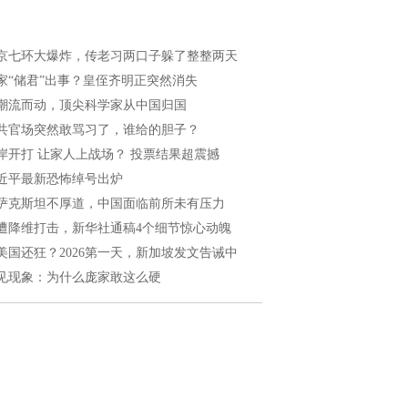
京七环大爆炸，传老习两口子躲了整整两天
家“储君”出事？皇侄齐明正突然消失
潮流而动，顶尖科学家从中国归国
共官场突然敢骂习了，谁给的胆子？
岸开打 让家人上战场？ 投票结果超震撼
近平最新恐怖绰号出炉
萨克斯坦不厚道，中国面临前所未有压力
遭降维打击，新华社通稿4个细节惊心动魄
美国还狂？2026第一天，新加坡发文告诫中
见现象：为什么庞家敢这么硬