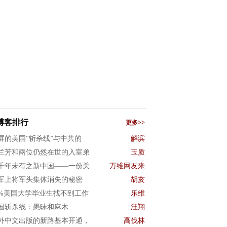
博客排行
更多>>
屏的美国“斩杀线”与中共的
解滨
兰芳和兩位仍然在世的入室弟
玉质
千年未有之新中国——一份关
万维网友来
军上将军头集体消失的秘密
胡亥
0%美国大学毕业生找不到工作
乐维
国斩杀线：愚昧和麻木
汪翔
外中文出版的新路基本开通，
高伐林