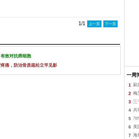
1/1
上一页
下一页
 有效对抗癌细胞
背疼痛，防治骨质疏松立竿见影
一周
1
刷
2
梅
3
三
4
共
5
7
6
美
7
海