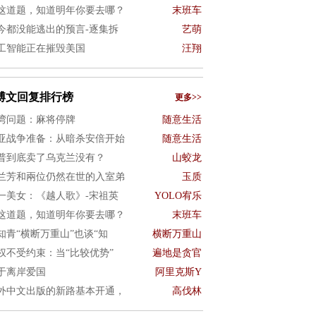
这道题，知道明年你要去哪？
末班车
今都没能逃出的预言-逐集拆
艺萌
工智能正在摧毁美国
汪翔
博文回复排行榜
更多>>
湾问题：麻将停牌
随意生活
亚战争准备：从暗杀安倍开始
随意生活
普到底卖了乌克兰没有？
山蛟龙
兰芳和兩位仍然在世的入室弟
玉质
一美女：《越人歌》-宋祖英
YOLO宥乐
这道题，知道明年你要去哪？
末班车
知青“横断万重山”也谈“知
横断万重山
权不受约束：当“比较优势”
遍地是贪官
于离岸爱国
阿里克斯Y
外中文出版的新路基本开通，
高伐林