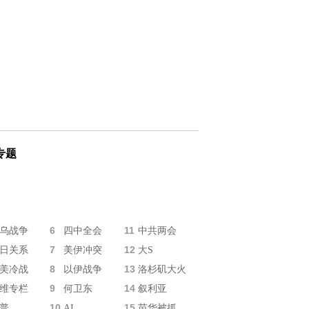
专题
6
11
乌战争
四中全会
中共两会
7
12
日关系
美伊冲突
大S
8
13
美冷战
以伊战争
洛杉矶大火
9
14
维专栏
何卫东
叙利亚
10
15
普
AI
苗华被抓