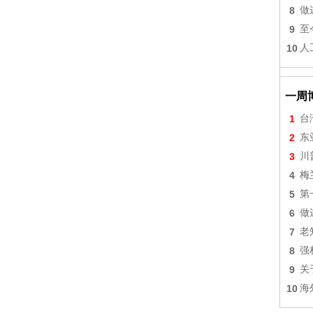
8
做
9
至
10
人
一周
1
台
2
东
3
川
4
梅
5
第
6
做
7
老
8
强
9
关
10
海