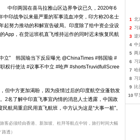
中印两国在喜马拉雅山区边界争议已久，2020年6
发1962年中印战争以来最严重的军事流血冲突，印方称20名士
1
北
18年起努力推动的和解宣告破局。印度除了给中资企业设
2
习
的App，在货运班机直飞维持运作的同时迟未恢复民航
3
逆
4
中
5
两
不中立” 韩国瑜当下反应曝光 @ChinaTimes #韩国瑜 #
6
习
职权行使法 #议事不中立 #呛声 #shorts
TruvidfullScree
7
哈
8
习
9
比
，但中方更加渴盼，因为疫情过后的印度航空业蓬勃发
10
罕
。2名了解中印直飞事宜内情的消息人士透露，中国政
度民航局重启民用直飞航班，中方认为这是“大事一桩”。
，旅客必须经由香港、新加坡、杜拜等航点中转，旅行时间大幅
／路透）