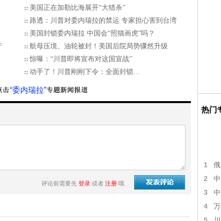
美国正在加勒比海展开“大猎杀”
路透：川普对委内瑞拉的禁运 专家担心害到台湾
美国封锁委内瑞拉 中国会“照猫画虎”吗？
产
航母压境、油轮被封！美国后院局势骤然升级
惊曝：“川普即将宣布对这国宣战”
动手了！川普刚刚下令：全面封锁…
“委内瑞拉”
热门
1
俄
2
中
评论前需要先
登录
或者
注册
哦
3
中
4
万
5
川