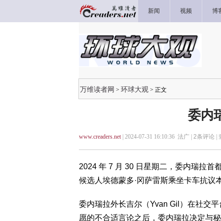
新闻
视频
博
万维读者网
环球大观
>
> 正文
委内
www.creaders.net
| 2024-07-31 16:10:36 法广 |
2
条评论 |
2024 年 7 月 30 日星期二，委内
候选人埃德蒙多·冈萨雷斯乘坐卡车抗议
委内瑞拉外长吉尔（Yvan Gil）在社
愿的不合适言论之后，委内瑞拉决定与秘鲁共