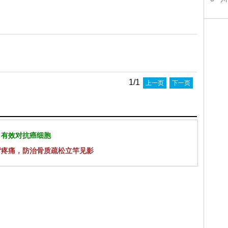
1/1
上一页
下一页
 有效对抗癌细胞
背疼痛，防治骨质疏松立竿见影