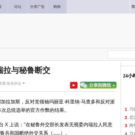
客
论坛
分类广告
购物
简
瑞拉与秘鲁断交
24
查看/发表评论
瑞拉首都加拉加斯，反对党领袖玛丽亚·科里纳·马查多和反对派
1
习
本次总统选举的官方作弊的结果。
2
北
交平台 X 上说："在秘鲁外交部长发表无视委内瑞拉人民意
3
跨
和国断绝外交关系（......）。
4
习