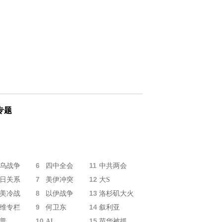
专题
6
11
乌战争
四中全会
中共两会
7
12
日关系
美伊冲突
大S
8
13
美冷战
以伊战争
洛杉矶大火
9
14
维专栏
何卫东
叙利亚
10
15
普
AI
苗华被抓