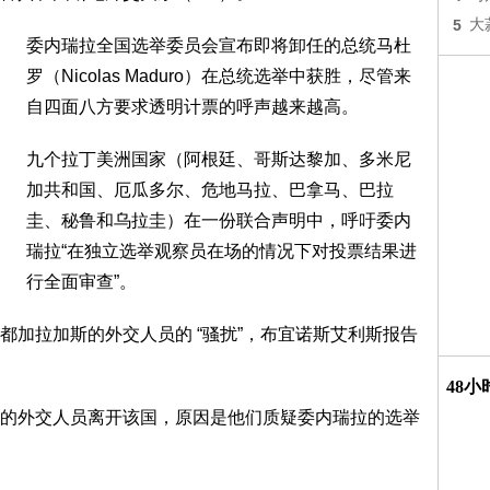
5
大
委内瑞拉全国选举委员会宣布即将卸任的总统马杜
罗（Nicolas Maduro）在总统选举中获胜，尽管来
自四面八方要求透明计票的呼声越来越高。
九个拉丁美洲国家（阿根廷、哥斯达黎加、多米尼
加共和国、厄瓜多尔、危地马拉、巴拿马、巴拉
圭、秘鲁和乌拉圭）在一份联合声明中，呼吁委内
瑞拉“在独立选举观察员在场的情况下对投票结果进
行全面审查”。
都加拉加斯的外交人员的 “骚扰”，布宜诺斯艾利斯报告
48
的外交人员离开该国，原因是他们质疑委内瑞拉的选举