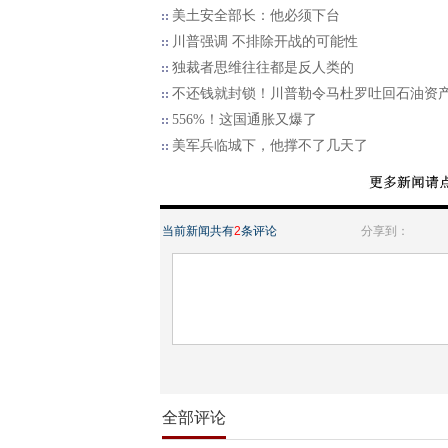
美土安全部长：他必须下台
川普强调 不排除开战的可能性
独裁者思维往往都是反人类的
不还钱就封锁！川普勒令马杜罗吐回石油资
556%！这国通胀又爆了
美军兵临城下，他撑不了几天了
当前新闻共有
2
条评论
分享到：
全部评论