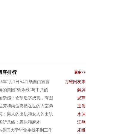
博客排行
更多>>
026年1月1日A4白纸自由宣言
万维网友来
屏的美国“斩杀线”与中共的
解滨
国杂感：仓颉造字成真，有图
思芦
兰芳和兩位仍然在世的入室弟
玉质
芃：男人的出轨和女人的出轨
水沫
国斩杀线：愚昧和麻木
汪翔
0%美国大学毕业生找不到工作
乐维