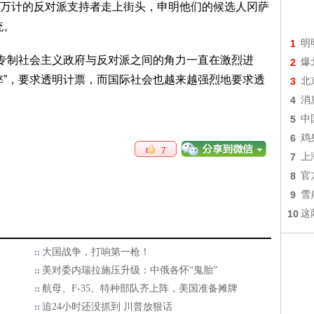
万计的反对派支持者走上街头，申明他们的候选人冈萨
统。
1
明
的专制社会主义政府与反对派之间的角力一直在激烈进
2
爆
弊”，要求透明计票，而国际社会也越来越强烈地要求透
3
北
4
消
5
中
6
鸡
7
7
上
8
官
9
雪
10
这
大国战争，打响第一枪！
美对委内瑞拉施压升级：中俄各怀“鬼胎”
航母、F-35、特种部队齐上阵，美国准备摊牌
追24小时还没抓到 川普放狠话