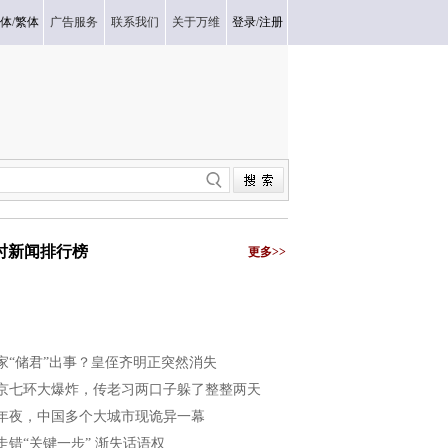
体
/
繁体
广告服务
联系我们
关于万维
登录
/
注册
小时新闻排行榜
更多>>
家“储君”出事？皇侄齐明正突然消失
京七环大爆炸，传老习两口子躲了整整两天
年夜，中国多个大城市现诡异一幕
走错“关键一步” 渐失话语权