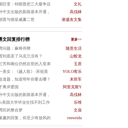
国巨变：特朗普把三大最争议
文礼
外中文出版的新路基本开通，
高伐林
朗普与德皇威廉二世
谢盛友文集
博文回复排行榜
更多>>
湾问题：麻将停牌
随意生活
普到底卖了乌克兰没有？
山蛟龙
兰芳和兩位仍然在世的入室弟
玉质
一美女：《越人歌》-宋祖英
YOLO宥乐
这道题，知道明年你要去哪？
末班车
于离岸爱国
阿里克斯Y
外中文出版的新路基本开通，
高伐林
0%美国大学毕业生找不到工作
乐维
湾区的整合梦
文庙
菓趣的回复，你至少有放风的
renweida