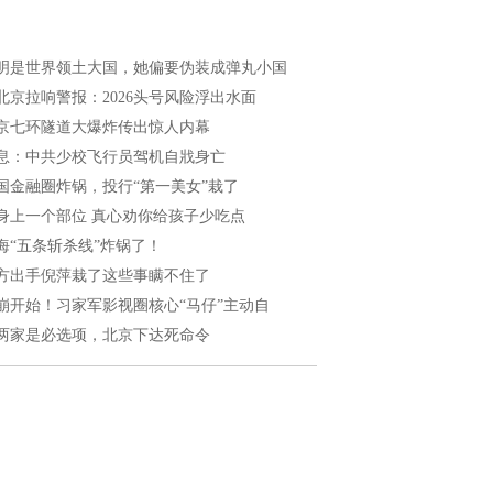
明是世界领土大国，她偏要伪装成弹丸小国
北京拉响警报：2026头号风险浮出水面
京七环隧道大爆炸传出惊人内幕
息：中共少校飞行员驾机自戕身亡
国金融圈炸锅，投行“第一美女”栽了
身上一个部位 真心劝你给孩子少吃点
海“五条斩杀线”炸锅了！
方出手倪萍栽了这些事瞒不住了
崩开始！习家军影视圈核心“马仔”主动自
两家是必选项，北京下达死命令