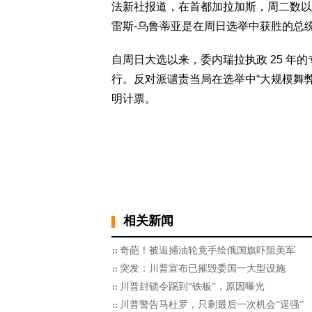
法新社报道，在首都加拉加斯，周二数以
雷斯-乌鲁蒂亚是在周日选举中获胜的总
自周日大选以来，委内瑞拉执政 25 年
行。反对派谴责当局在选举中“大规模舞
明计票。
相关新闻
奇葩！被追捕油轮竟手绘俄国旗吓阻美军
突发：川普宣布已摧毁委国一大型设施
川普封锁令踢到“铁板”，原因曝光
川普警告马杜罗，只剩最后一次机会“逞强”