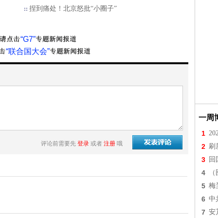
捏到痛处！北京怒批“小圈子”
“G7”
“联合国大会”
一周
1
2
评论前需要先
登录
或者
注册
哦
2
刷
3
回
4
（
5
梅
6
中
。
7
安