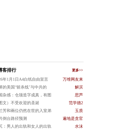
博客排行
更多>>
026年1月1日A4白纸自由宣言
万维网友来
屏的美国“斩杀线”与中共的
解滨
国杂感：仓颉造字成真，有图
思芦
图文）不受欢迎的圣诞
范学德2
兰芳和兩位仍然在世的入室弟
玉质
共倒台路径预测
遍地是贪官
芃：男人的出轨和女人的出轨
水沫