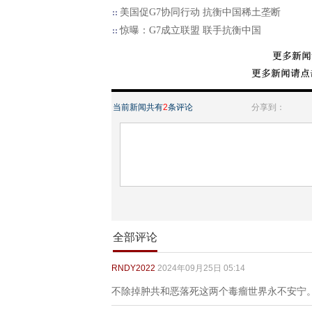
美国促G7协同行动 抗衡中国稀土垄断
惊曝：G7成立联盟 联手抗衡中国
当前新闻共有
2
条评论
分享到：
全部评论
RNDY2022
2024年09月25日 05:14
不除掉肿共和恶落死这两个毒瘤世界永不安宁