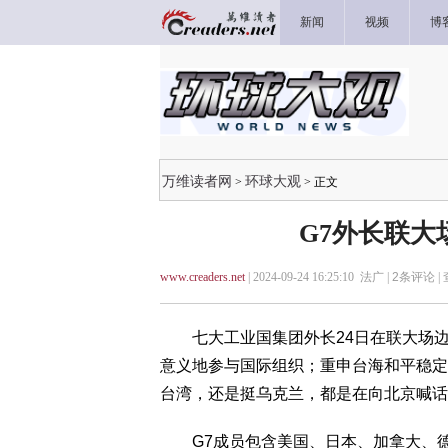
新闻
视频
博
万维读者网
环球大观
>
> 正文
​G7外长联
www.creaders.net
| 2024-09-24 16:25:10 法广 |
2
条评论 |
七大工业国集团外长24日在联大场边
意义地参与国际组织；重申台海和平稳定
台湾，还是挺乌克兰，都是在向北京喊话
G7成员包含美国、日本、加拿大、德