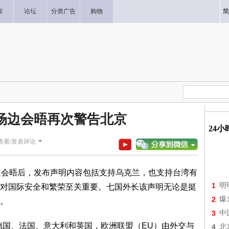
客
论坛
分类广告
购物
简
大场边会晤再次警告北京
24
查看/发表评论
会晤后，发布声明内容包括支持乌克兰，也支持台湾有
1
明
对国际安全和繁荣至关重要。七国外长该声明无论是挺
2
爆
。
3
中
国、法国、意大利和英国，欧洲联盟（EU）由外交与
4
北