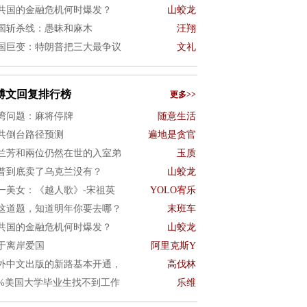
共国的金融危机何时爆发？
山蛟龙
国斩杀线：愚昧和麻木
汪翔
国巨变：特朗普把三大最争议
文礼
博文回复排行榜
更多>>
湾问题：麻将停牌
随意生活
共倒台路径预测
遍地是贪官
兰芳和兩位仍然在世的入室弟
玉质
普到底卖了乌克兰没有？
山蛟龙
一美女：《越人歌》-宋祖英
YOLO宥乐
这道题，知道明年你要去哪？
末班车
共国的金融危机何时爆发？
山蛟龙
于离岸爱国
阿里克斯Y
外中文出版的新路基本开通，
高伐林
0%美国大学毕业生找不到工作
乐维