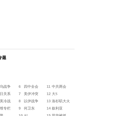
专题
6
11
乌战争
四中全会
中共两会
7
12
日关系
美伊冲突
大S
8
13
美冷战
以伊战争
洛杉矶大火
9
14
维专栏
何卫东
叙利亚
10
15
普
AI
苗华被抓