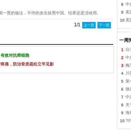
8
中
9
美
美国一贯的做法，不停的攻击抹黑中国。结果还是没啥用。
10
美
1/1
上一页
下一页
一周
1
台
 有效对抗癌细胞
2
中
背疼痛，防治骨质疏松立竿见影
3
梅
4
川
5
第
6
做
7
中
8
关
9
海
10
7