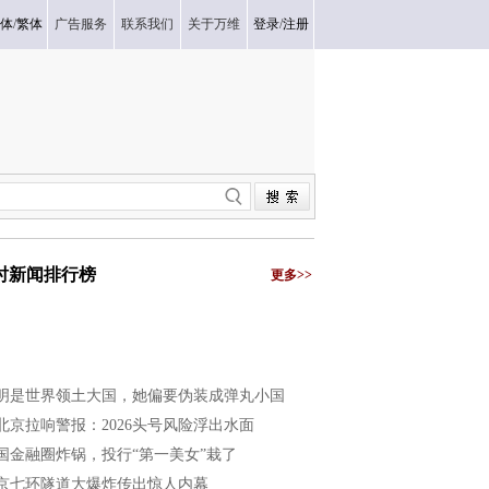
体
/
繁体
广告服务
联系我们
关于万维
登录
/
注册
小时新闻排行榜
更多>>
明是世界领土大国，她偏要伪装成弹丸小国
北京拉响警报：2026头号风险浮出水面
国金融圈炸锅，投行“第一美女”栽了
京七环隧道大爆炸传出惊人内幕