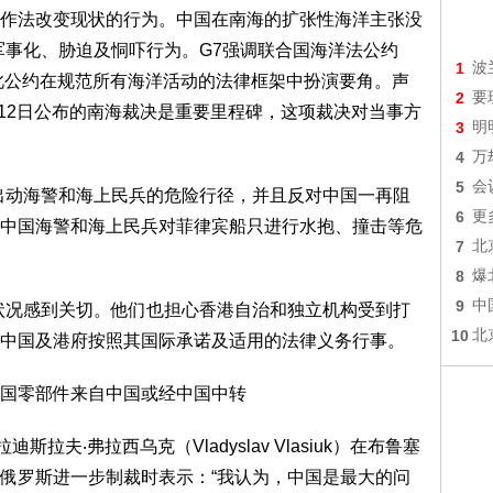
作法改变现状的行为。中国在南海的扩张性海洋主张没
军事化、胁迫及恫吓行为。G7强调联合国海洋法公约
1
波
申此公约在规范所有海洋活动的法律框架中扮演要角。声
2
要
月12日公布的南海裁决是重要里程碑，这项裁决对当事方
3
明
4
万
5
会
动海警和海上民兵的危险行径，并且反对中国一再阻
6
更
中国海警和海上民兵对菲律宾船只进行水抱、撞击等危
7
北
8
爆
9
中
况感到关切。他们也担心香港自治和独立机构受到打
10
北
中国及港府按照其国际承诺及适用的法律义务行事。
国零部件来自中国或经中国中转
夫‧弗拉西乌克（Vladyslav Vlasiuk）在布鲁塞
俄罗斯进一步制裁时表示：“我认为，中国是最大的问