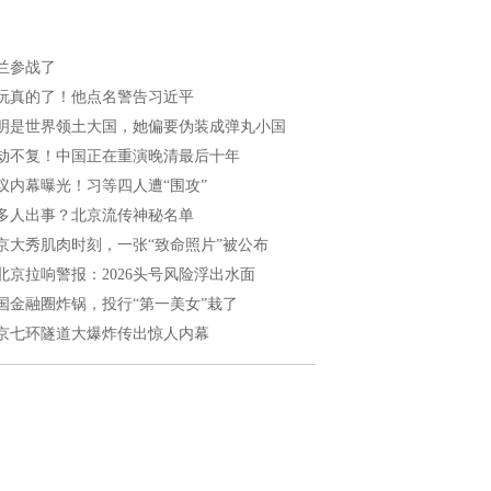
兰参战了
玩真的了！他点名警告习近平
明是世界领土大国，她偏要伪装成弹丸小国
劫不复！中国正在重演晚清最后十年
议内幕曝光！习等四人遭“围攻”
多人出事？北京流传神秘名单
京大秀肌肉时刻，一张“致命照片”被公布
北京拉响警报：2026头号风险浮出水面
国金融圈炸锅，投行“第一美女”栽了
京七环隧道大爆炸传出惊人内幕