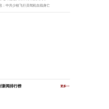
息：中共少校飞行员驾机自戕身亡
小时新闻排行榜
更多>>