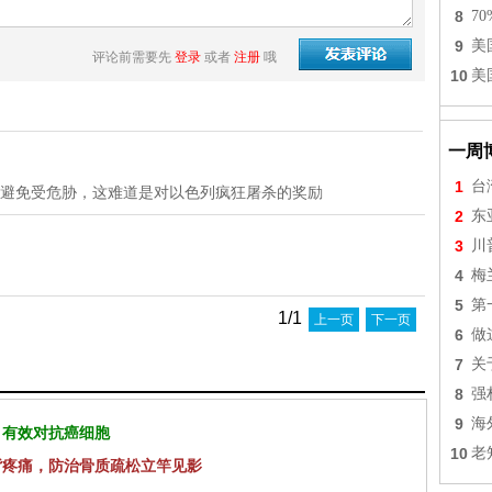
8
7
9
美
评论前需要先
登录
或者
注册
哦
10
美
一周
1
台
 避免受危胁，这难道是对以色列疯狂屠杀的奖励
2
东
3
川
4
梅
5
第
1/1
上一页
下一页
6
做
7
关
8
强
9
海
 有效对抗癌细胞
10
老
背疼痛，防治骨质疏松立竿见影