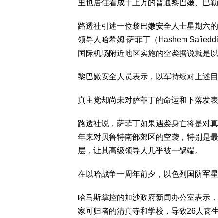
里也居住着成千上万的普通黎巴嫩、巴勒
路透社引述一位黎巴嫩安全人士星期六的
领导人哈希姆·萨菲丁（Hashem Saf
国际机场附近地区实施的空袭据说就是以
黎巴嫩安全人员表示，以军持续对上述目
真主党却尚未对萨菲丁的命运和下落发表
路透社说，萨菲丁如果遇袭身亡将是对真
年来对贝鲁特南部郊区的空袭，特别是最
层，让其高级领导人几乎被一锅端。
在以哈战争一周年前夕，以色列国防军星
哈马斯掌控的加沙政府新闻办公室表示，
家可归者的清真寺和学校，导致26人丧生