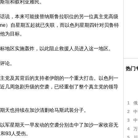
斯坦和叙利亚难民。
话说，本来可能接替纳斯鲁拉职位的另一位真主党高级
ieddine）自星期五起就已失联，而以色列星期四针对贝鲁特
他为目标。
标地区实施轰炸，以此阻止救援人员进入这一地区。
评论。
热门
主党及其背后的支持者伊朗的一个重大打击。以色列一
近几周急剧升级的空袭，已经重创了整个真主党的领导
1
俄
期天也持续在加沙清剿哈马斯武装分子。
2
中
3
中
以军星期天一早发动的空袭分别击中了加沙一家收容无
4
万
和93人受伤。
5
川