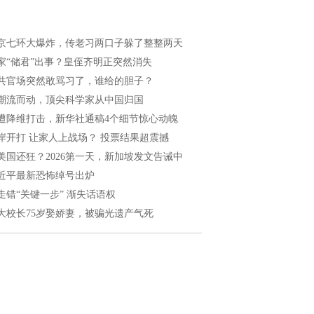
京七环大爆炸，传老习两口子躲了整整两天
家“储君”出事？皇侄齐明正突然消失
共官场突然敢骂习了，谁给的胆子？
潮流而动，顶尖科学家从中国归国
遭降维打击，新华社通稿4个细节惊心动魄
岸开打 让家人上战场？ 投票结果超震撼
美国还狂？2026第一天，新加坡发文告诫中
近平最新恐怖绰号出炉
走错“关键一步” 渐失话语权
大校长75岁娶娇妻，被骗光遗产气死