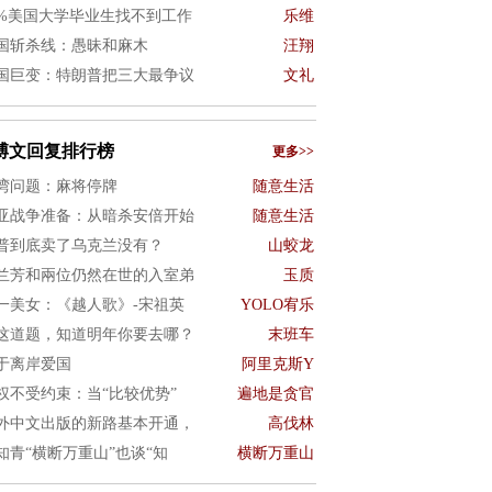
0%美国大学毕业生找不到工作
乐维
国斩杀线：愚昧和麻木
汪翔
国巨变：特朗普把三大最争议
文礼
博文回复排行榜
更多>>
湾问题：麻将停牌
随意生活
亚战争准备：从暗杀安倍开始
随意生活
普到底卖了乌克兰没有？
山蛟龙
兰芳和兩位仍然在世的入室弟
玉质
一美女：《越人歌》-宋祖英
YOLO宥乐
这道题，知道明年你要去哪？
末班车
于离岸爱国
阿里克斯Y
权不受约束：当“比较优势”
遍地是贪官
外中文出版的新路基本开通，
高伐林
知青“横断万重山”也谈“知
横断万重山