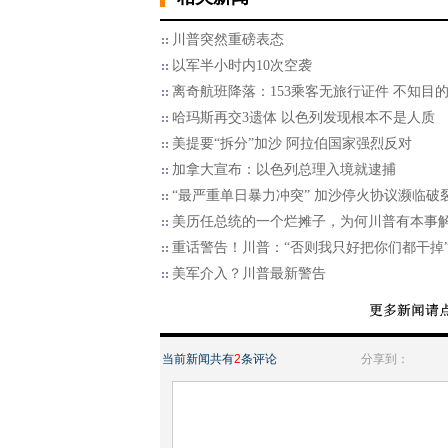
川普突然重磅表态
以军半小时内10次空袭
离奇航班降落：153乘客无旅行证件 不知目
哈玛斯再交3遗体 以色列发现根本不是人质
美提要“拆分”加沙 阿拉伯国家强烈反对
加拿大宣布：以色列总理入境就逮捕
“最严重单日暴力冲突” 加沙停火协议濒临破
美历任总统的一个烂摊子，为何川普有本事
重话警告！川普：“否则我只好把你们都干掉
美军介入？川普最新警告
当前新闻共有
2
条评论
分享到：