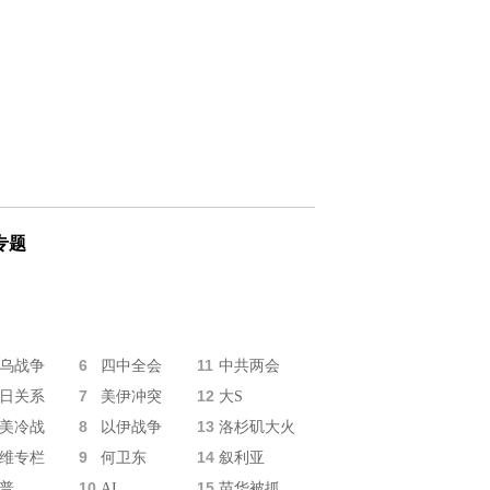
专题
6
11
乌战争
四中全会
中共两会
7
12
日关系
美伊冲突
大S
8
13
美冷战
以伊战争
洛杉矶大火
9
14
维专栏
何卫东
叙利亚
10
15
普
AI
苗华被抓