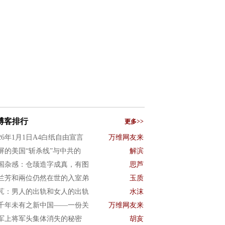
博客排行
更多>>
026年1月1日A4白纸自由宣言
万维网友来
屏的美国“斩杀线”与中共的
解滨
国杂感：仓颉造字成真，有图
思芦
兰芳和兩位仍然在世的入室弟
玉质
芃：男人的出轨和女人的出轨
水沫
千年未有之新中国——一份关
万维网友来
军上将军头集体消失的秘密
胡亥