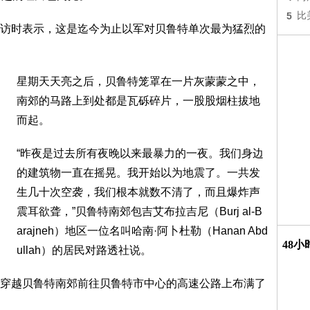
5
比
访时表示，这是迄今为止以军对贝鲁特单次最为猛烈的
星期天天亮之后，贝鲁特笼罩在一片灰蒙蒙之中，
南郊的马路上到处都是瓦砾碎片，一股股烟柱拔地
而起。
“昨夜是过去所有夜晚以来最暴力的一夜。我们身边
的建筑物一直在摇晃。我开始以为地震了。一共发
生几十次空袭，我们根本就数不清了，而且爆炸声
震耳欲聋，”贝鲁特南郊包吉艾布拉吉尼（Burj al-B
arajneh）地区一位名叫哈南·阿卜杜勒（Hanan Abd
48
ullah）的居民对路透社说。
穿越贝鲁特南郊前往贝鲁特市中心的高速公路上布满了