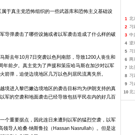
区属于真主党恐怖组织的一些武器库和恐怖主义基础设
1
北
2
习
军导弹袭击了哪些设施或者以军袭击造成了什么样的破
3
中
4
逆
5
习
斯去年10月7日突袭以色列南部，导致1200人丧生和
6
两
一周年前夕。真主党为了声援和策应哈马斯在加沙对以军
7
比
火箭弹，迫使边境地区几万以色列居民流离失所。
8
习
9
习
越境进入黎巴嫩边境地区的袭击目标均为伊朗支持的真
10
北
以军的空袭和地面袭击已经导致包括平民在内的好几百
一个重要据点，因此连日来遭到以军的猛烈空袭，以军
人哈桑·纳斯鲁拉（Hassan Nasrullah）。但是这