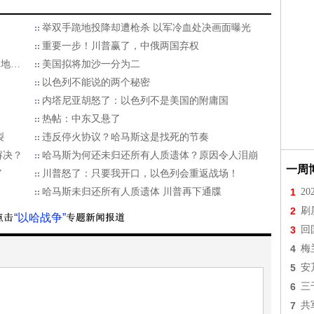
举双手跪地投降却遭枪杀 以军冷血处决画面曝光
重要一步！川普赢了，中俄两国弃权
的地…
美国拟将加沙一分为二
以色列不能说的两个秘密
内塔尼亚胡怒了：以色列不是美国的附庸国
热帖：中东又悬了
裂
违反停火协议？哈马斯这是找死的节奏
解决？
哈马斯为何还未归还所有人质遗体？原因令人泪崩
一周
”
川普怒了：只要我开口，以色列会重返战场！
哈马斯未归还所有人质遗体 川普再下通牒
1
2
2
刷
“以哈战争”
3
回
4
梅
5
安
6
三
7
共