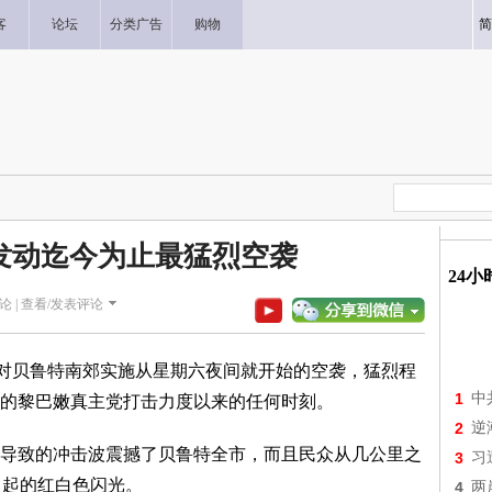
客
论坛
分类广告
购物
简
发动迄今为止最猛烈空袭
24
论 |
查看/发表评论
续对贝鲁特南郊实施从星期六夜间就开始的空袭，猛烈程
1
中
的黎巴嫩真主党打击力度以来的任何时刻。
2
逆
导致的冲击波震撼了贝鲁特全市，而且民众从几公里之
3
习
引起的红白色闪光。
4
两