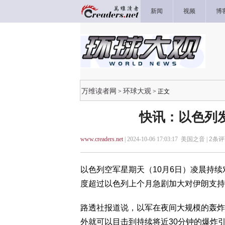
新闻
视频
博
万维读者网
环球大观
>
> 正文
快讯：以色列
www.creaders.net
| 2024-10-06 17:03:17 美国之音 |
2
条评
以色列空军星期天（10月6日）凌晨持
度超过以色列上个月急剧加大对伊朗支持
路透社报道说，以军在夜间大规模的轰炸
外就可以目击到持续将近30分钟的爆炸