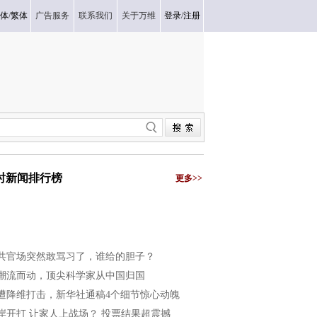
体
/
繁体
广告服务
联系我们
关于万维
登录
/
注册
小时新闻排行榜
更多>>
共官场突然敢骂习了，谁给的胆子？
潮流而动，顶尖科学家从中国归国
遭降维打击，新华社通稿4个细节惊心动魄
岸开打 让家人上战场？ 投票结果超震撼