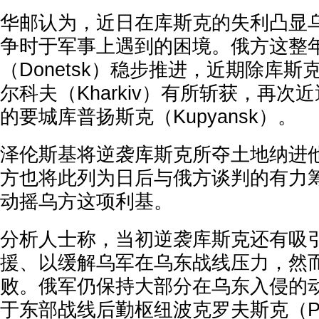
华邮认为，近日在库斯克的失利凸显
争时于军事上遇到的困境。俄方这整
（Donetsk）稳步推进，近期除库
尔科夫（Kharkiv）有所斩获，再次
的要城库普扬斯克（Kupyansk）。
泽伦斯基将逆袭库斯克所夺土地纳进他
方也将此列为日后与俄方谈判的有力
动摇乌方这项利基。
分析人士称，当初逆袭库斯克还有吸
援、以缓解乌军在乌东战线压力，然
败。俄军仍保持大部分在乌东入侵的
于东部战线后勤枢纽波克罗夫斯克（Pok