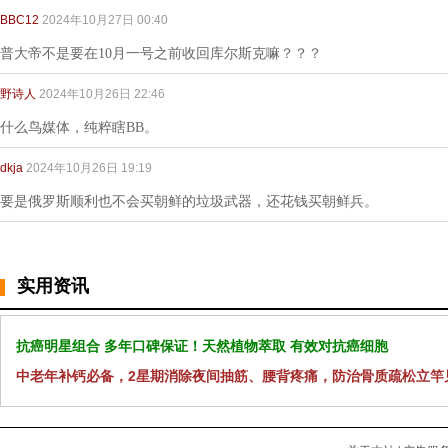
BBC12
2024年10月27日 00:40
普大帝不是要在10月一号之前收回库尔斯克嘛？？？
野诗人
2024年10月26日 22:46
什么鸟媒体，纯粹瞎BB。
dkja
2024年10月26日 19:19
要是俄罗斯顺利也不会买朝鲜的垃圾武器，还花钱买朝鲜兵。
实用资讯
抗癌明星组合 多年口碑保证！天然植物萃取 有效对抗癌细胞
中老年补钙必备，2星期消除夜间抽筋、腰背疼痛，防治骨质疏松立竿