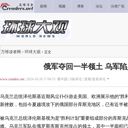
新闻
视频
博客
论坛
分类广告
万维读者网
环球大观
>
> 正文
俄军夺回一半领土 乌军
www.creaders.net
| 2024-10-26 17:04:55 看中国 |
3
条评论 |
查看/发表评论
乌克兰总统泽伦斯基近期风尘仆仆游走美国、欧洲展示他的“胜
新挫败，包括今夏越境攻下的俄国部分库斯克地区，已有近半被
被乌克兰总统泽伦斯基视为是“胜利计划”重要组成部分的库斯
难。乌克兰军队在俄罗斯库斯克州攻占的领土，其中一半面积已