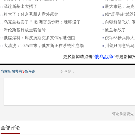
泽连斯基出大招了
最大难题：乌克
糗大了！普京秀肌肉意外露馅
俄“反星链”武
乌克兰被卖了？ 欧洲官员惊呼：魂吓没了
向朝鲜借飞机 
泽伦斯基释放重磅信号
波兰参战了
俄媒爆料：库皮扬斯克多支俄军遭包围
俄军68步兵师
大清洗：2025年末，俄罗斯正在系统性崩塌
川普只同意给乌
“俄乌战争”
当前新闻共有
3
条评论
分享到：
评论前需要先
全部评论