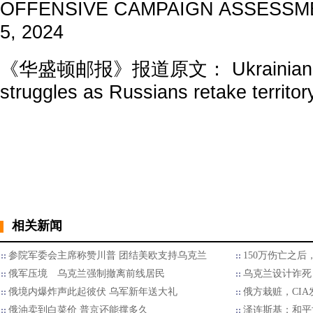
OFFENSIVE CAMPAIGN ASSESSM
5, 2024
《华盛顿邮报》报道原文： Ukrainian incu
struggles as Russians retake territor
相关新闻
参院军委会主席称赞川普 团结美欧支持乌克兰
150万伤亡之
俄军压境 乌克兰强制撤离前线居民
乌克兰设计诈死
俄境内爆炸声此起彼伏 乌军新年送大礼
俄方栽赃，CI
俄油卖到白菜价 普京还能撑多久
泽连斯基：和平