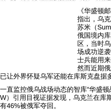
《华盛顿邮
指出，乌克
苏米（Su
俄国境内库斯
区，当时乌
场成功逆袭
士兵能用来
然而近期俄
已让外界怀疑乌军还能在库斯克盘据
一直监控俄乌战场动态的智库“华盛顿战
W）引用目视证据发现，乌克兰在库
有46%被俄军夺回。