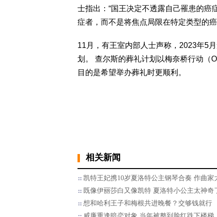
士指出：“国王决定不透露自己罹患的癌
症者，而不是将焦点局限在特定类型的癌
11月，有王室内部人士声称，2023年
划。 查尔斯的葬礼计划以梅奈桥行动（Opera
目的是希望举办葬礼时更顺利。
相关新闻
凯特王妃携10岁夏洛特公主钢琴合奏 作曲家
既像伊丽莎白又像凯特 夏洛特小公主太神奇
想和哈利王子和梅根共进晚餐？交够钱就行
威廉重逢暗恋对象 当年被整到脸红跌下楼梯