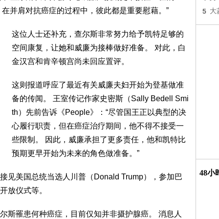
，在并肩对抗癌症的过程中，彼此都是重要慰藉。”
5
大
这位人士还补充，查尔斯非常努力给予凯特足够的
空间康复，让她和威廉为接棒做好准备。 对此，白
金汉宫和肯辛顿宫尚未回应置评。
这则报道呼应了最近有关威廉夫妇开始为登基做准
备的传闻。 王室传记作家史密斯（Sally Bedell Smi
th）先前告诉《People》：“尽管国王正以典型的决
心履行职责，但在癌症治疗期间，他不得不接受一
些限制。 因此，威廉承担了更多责任，他和凯特比
预期更早开始为未来的角色做准备。”
48
美国总统当选人川普（Donald Trump），参加巴
）重新开放仪式等。
尔斯罹患何种癌症，目前仅知并非摄护腺癌。 消息人