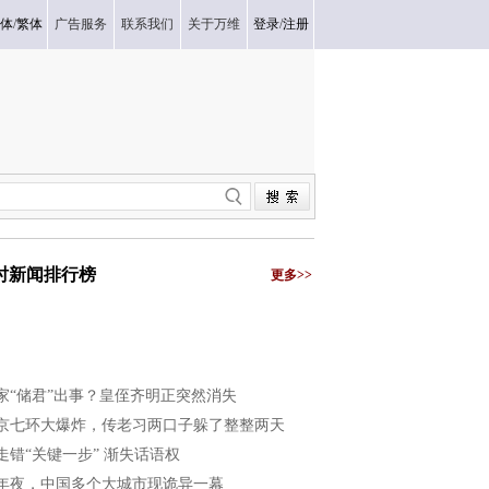
体
/
繁体
广告服务
联系我们
关于万维
登录
/
注册
小时新闻排行榜
更多>>
家“储君”出事？皇侄齐明正突然消失
京七环大爆炸，传老习两口子躲了整整两天
走错“关键一步” 渐失话语权
年夜，中国多个大城市现诡异一幕