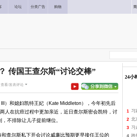
客
论坛
分类广告
购物
简
？ 传国王查尔斯“讨论交棒”
24
|
查看/发表评论
 III）和媳妇凯特王妃（Kate Middleton），今年初先后
1
习
两人在抗癌过程中更加亲近，近日查尔斯密会凯特，讨
2
北
登基计划，不排除让儿子提前继位。
3
习
特和查尔斯私下开会讨论威廉比预期更早接任王位的
4
跨