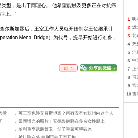
症类型，是出于同理心。 他希望能触及更多正在对抗癌
症上。”
1
明
2
爆
5月查尔斯加冕后，王室工作人员就开始制定王位继承计
3
北
tion Menai Bridge）为代号，提早开始进行准备，
4
鸡
5
消
6
中
1
7
上
8
习
9
官
10
雪
大赞
英王室也涉艾普斯坦案？问有没有女孩指向这个人
了
最新曝光的照片：安德鲁躺卧在多名女性腿上
哈利重享武装警卫 父子重聚可望破冰
被排除在外 哈利再向王室开炮