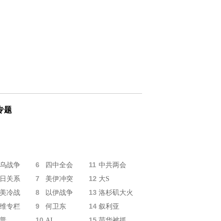
专题
6
11
乌战争
四中全会
中共两会
7
12
日关系
美伊冲突
大S
8
13
美冷战
以伊战争
洛杉矶大火
9
14
维专栏
何卫东
叙利亚
10
15
普
AI
苗华被抓