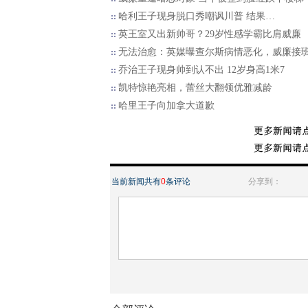
哈利王子现身脱口秀嘲讽川普 结果…
英王室又出新帅哥？29岁性感学霸比肩威廉
无法治愈：英媒曝查尔斯病情恶化，威廉接
乔治王子现身帅到认不出 12岁身高1米7
凯特惊艳亮相，蕾丝大翻领优雅减龄
哈里王子向加拿大道歉
当前新闻共有
0
条评论
分享到：