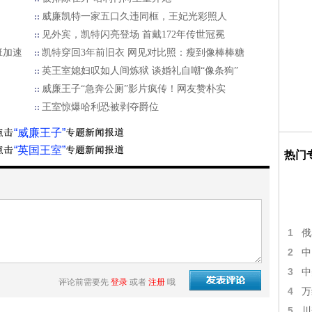
威廉凯特一家五口久违同框，王妃光彩照人
见外宾，凯特闪亮登场 首戴172年传世冠冕
班加速
凯特穿回3年前旧衣 网见对比照：瘦到像棒棒糖
英王室媳妇叹如人间炼狱 谈婚礼自嘲“像条狗”
威廉王子“急奔公厕”影片疯传！网友赞朴实
王室惊爆哈利恐被剥夺爵位
“威廉王子”
“英国王室”
热门
1
俄
2
中
3
中
评论前需要先
登录
或者
注册
哦
4
万
5
川