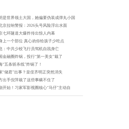
明是世界领土大国，她偏要伪装成弹丸小国
北京拉响警报：2026头号风险浮出水面
京七环隧道大爆炸传出惊人内幕
身上一个部位 真心劝你给孩子少吃点
息：中共少校飞行员驾机自戕身亡
国金融圈炸锅，投行“第一美女”栽了
海“五条斩杀线”炸锅了！
家“储君”出事？皇侄齐明正突然消失
方出手倪萍栽了这些事瞒不住了
崩开始！习家军影视圈核心“马仔”主动自