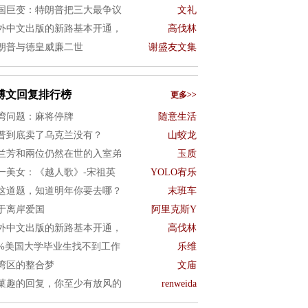
国巨变：特朗普把三大最争议
文礼
外中文出版的新路基本开通，
高伐林
朗普与德皇威廉二世
谢盛友文集
博文回复排行榜
更多>>
湾问题：麻将停牌
随意生活
普到底卖了乌克兰没有？
山蛟龙
兰芳和兩位仍然在世的入室弟
玉质
一美女：《越人歌》-宋祖英
YOLO宥乐
这道题，知道明年你要去哪？
末班车
于离岸爱国
阿里克斯Y
外中文出版的新路基本开通，
高伐林
0%美国大学毕业生找不到工作
乐维
湾区的整合梦
文庙
菓趣的回复，你至少有放风的
renweida