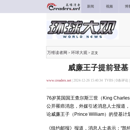
新闻
视频
博
万维读者网
环球大观
>
> 正文
威廉王子提前登基
www.creaders.net
| 2024-12-26 15:40:34 TVBS |
0
条评论 
76岁英国国王查尔斯三世（King Charles
公开罹癌消息，外媒引述消息人士报道，
论威廉王子（Prince William）的
《纽约邮报》报道，消息人士表示：“凯