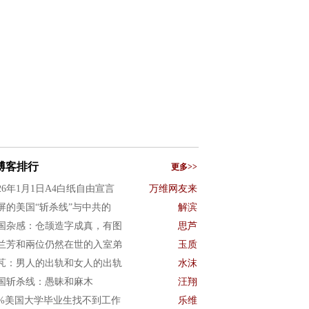
博客排行
更多>>
026年1月1日A4白纸自由宣言
万维网友来
屏的美国“斩杀线”与中共的
解滨
国杂感：仓颉造字成真，有图
思芦
兰芳和兩位仍然在世的入室弟
玉质
芃：男人的出轨和女人的出轨
水沫
国斩杀线：愚昧和麻木
汪翔
0%美国大学毕业生找不到工作
乐维