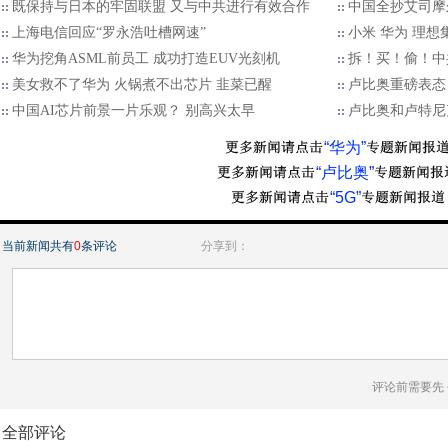
既保持与日本的牢固联盟 又与中共进行有效合作
中国全抄艾司摩
上海电信回应“罗永浩吐槽网速”
小米 华为 理想
华为挖角ASML前员工 成功打造EUV光刻机
拆！买！偷！中
美女救不了华为 火锅煮不出芯片 韭菜已醒
卢比奥重磅表态：
中国AI芯片前景一片乐观？ 别高兴太早
卢比奥和卢特尼
“华为”
“卢比奥”
“5G”
当前新闻共有
0
条评论
分享到：
评论前需要先
全部评论