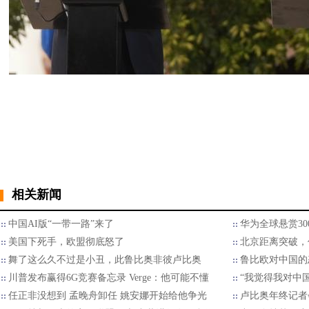
相关新闻
中国AI版“一带一路”来了
华为全球悬赏30
美国下死手，欧盟彻底怒了
北京距离突破，
舞了这么久不过是小丑，此鲁比奥非彼卢比奥
鲁比欧对中国的
川普发布赢得6G竞赛备忘录 Verge：他可能不懂
“我觉得我对中
任正非没想到 孟晚舟卸任 姚安娜开始给他争光
卢比奥年终记者