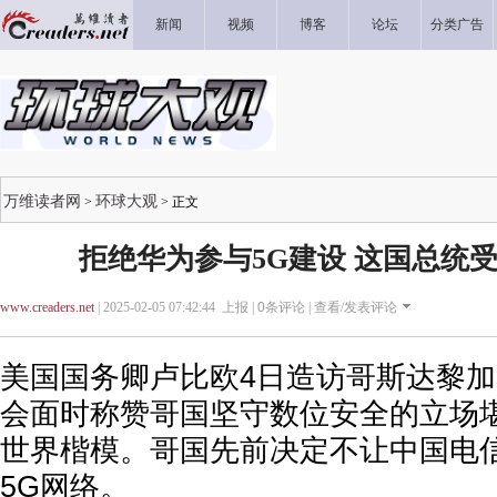
新闻
视频
博客
论坛
分类广告
万维读者网
环球大观
>
> 正文
拒绝华为参与5G建设 这国总统
www.creaders.net
| 2025-02-05 07:42:44 上报 |
0
条评论 |
查看/发表评论
美国国务卿卢比欧4日造访哥斯达黎
会面时称赞哥国坚守数位安全的立场
世界楷模。哥国先前决定不让中国电
5G网络。