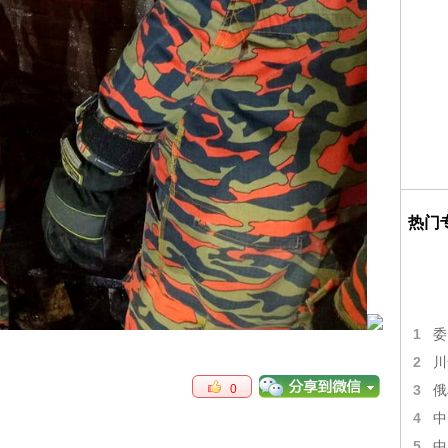
热门
1
委
2
川
3
0
俄
4
中
5
中