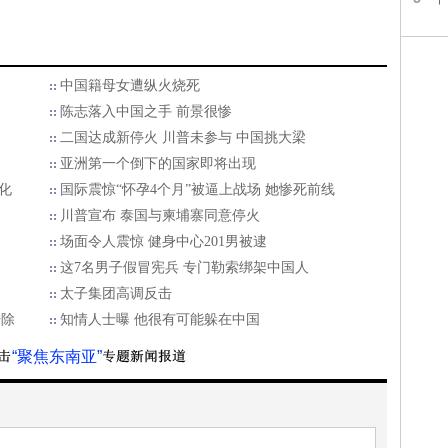
中国籍母女遭纵火烧死
陈志落入中国之手 前景很惨
二国达成新停火 川普未参与 中国挑大梁
亚洲第一个倒下的国家即将出现
化
国际震惊“怀孕4个月”被逼上战场 她惨死前线
川普宣布 泰国与柬埔寨同意停火
场面令人震惊 健身中心201男被逮
这7名男子假冒宪兵 专门勒索绑架中国人
太子集团高调反击
开除
知情人士曝 他很有可能躲在中国
“聚焦东南亚”