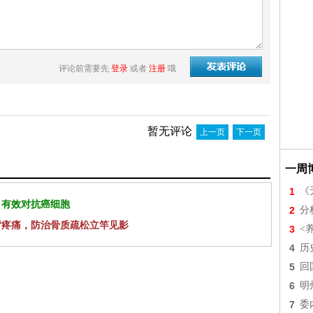
评论前需要先
登录
或者
注册
哦
暂无评论
上一页
下一页
一周
1
《
 有效对抗癌细胞
2
分
背疼痛，防治骨质疏松立竿见影
3
<
4
历
5
回
6
明
7
委