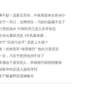
事不妙！温家宝亮剑，中南海迎来生死48小
吉宁一开口，全网愣住：习的问题藏不住了
行突然放水 中国经济已进入非常状态
京传出重磅消息 3月风暴来袭…
吉宁“压倒习近平” 恐惹上大祸？
发！拒绝美军“借用领空” 他向川普背后
一次，习近平想挡也挡不住了
常捅这个器官的人，癌细胞可能悄悄繁殖
胡春华内定进入接班序列
军尸横遍野照震撼曝光