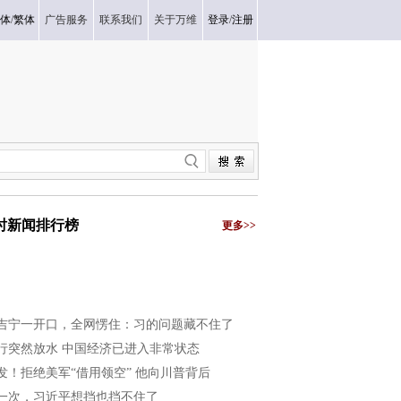
体
/
繁体
广告服务
联系我们
关于万维
登录
/
注册
小时新闻排行榜
更多>>
吉宁一开口，全网愣住：习的问题藏不住了
行突然放水 中国经济已进入非常状态
发！拒绝美军“借用领空” 他向川普背后
一次，习近平想挡也挡不住了