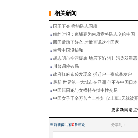
相关新闻
国王下令 撤销陈志国籍
纽约时报：柬埔寨为何愿意将陈志交给中国
回国后憋了好久 才敢直说这个国家
幸亏中国没掺和
胡志明市空污爆表 地层下陷 河川污染双重恶
川普调停破局
政府扛麻布袋发现金 拆迁户一夜成暴发户
最新 世界第一大城市在亚洲 但不在中国日本
中国籍囚犯与女模特在狱中性交易
中国女子千辛万苦当上空姐 仅上班1天就被
当前新闻共有
0
条评论
分享到：