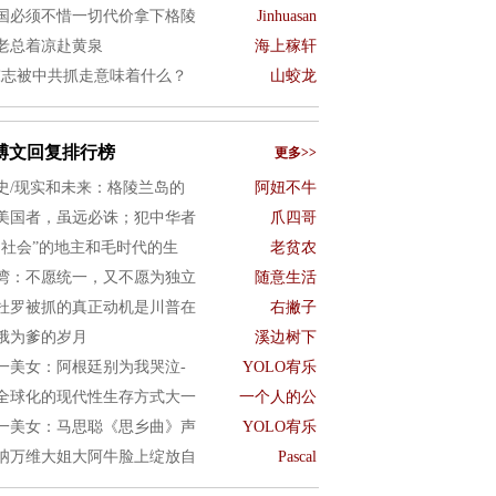
国必须不惜一切代价拿下格陵
Jinhuasan
老总着凉赴黄泉
海上稼轩
陈志被中共抓走意味着什么？
山蛟龙
博文回复排行榜
更多>>
史/现实和未来：格陵兰岛的
阿妞不牛
美国者，虽远必诛；犯中华者
爪四哥
旧社会”的地主和毛时代的生
老贫农
湾：不愿统一，又不愿为独立
随意生活
杜罗被抓的真正动机是川普在
右撇子
俄为爹的岁月
溪边树下
一美女：阿根廷别为我哭泣-
YOLO宥乐
全球化的现代性生存方式大一
一个人的公
一美女：马思聪《思乡曲》声
YOLO宥乐
呐万维大姐大阿牛脸上绽放自
Pascal