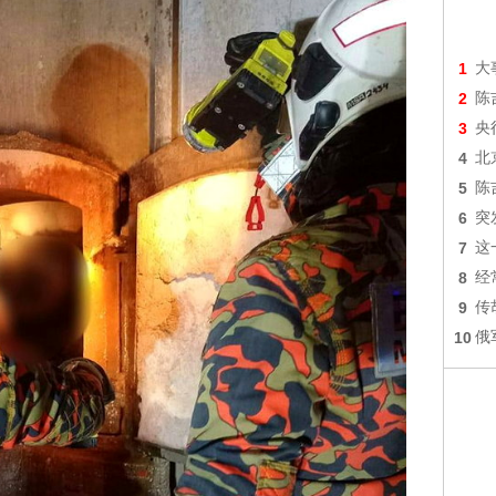
1
大
2
陈
3
央
4
北
5
陈
6
突
7
这
8
经
9
传
10
俄