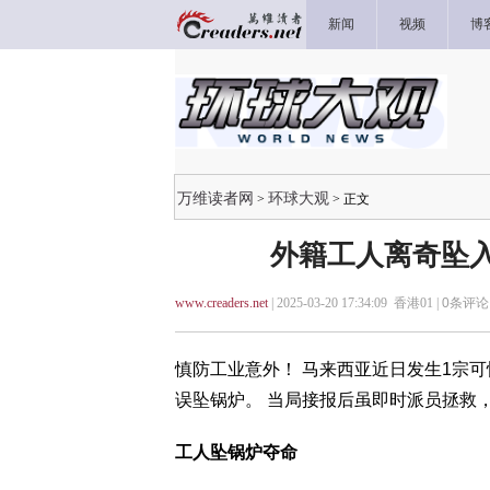
新闻
视频
博
万维读者网
环球大观
>
> 正文
外籍工人离奇坠入
www.creaders.net
| 2025-03-20 17:34:09 香港01 |
0
条评论 
慎防工业意外！ 马来西亚近日发生1宗
误坠锅炉。 当局接报后虽即时派员拯救
工人坠锅炉夺命