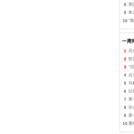
8
美
9
朱
10
“
一周
1
历
2
犯
3
“
4
台
5
马
6
以
7
第
8
论
9
第
10
看