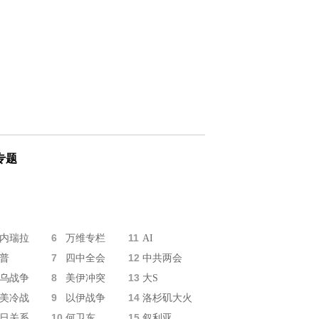
专题
6
11
内瑞拉
万维专栏
AI
7
12
普
四中全会
中共两会
8
13
乌战争
美伊冲突
大S
9
14
美冷战
以伊战争
洛杉矶大火
10
15
日关系
何卫东
叙利亚