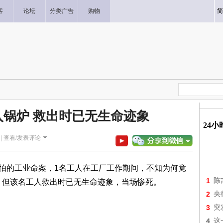
客
论坛
分类广告
购物
简
锅炉 救出时已无生命迹象
24
|
查看/发表评论
可怕的工业命案，1名工人在工厂工作期间，不知为何竟
1
陈
，但该名工人救出时已无生命迹象，当场惨死。
2
央
3
突
4
这