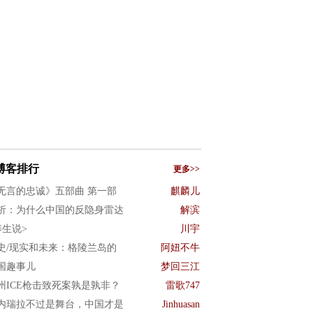
博客排行
更多>>
无言的忠诚》五部曲 第一部
麒麟儿
析：为什么中国的反隐身雷达
解滨
养生说>
川宇
史/现实和未来：格陵兰岛的
阿妞不牛
国趣事儿
梦回三江
州ICE枪击致死案孰是孰非？
雷歌747
内瑞拉不过是舞台，中国才是
Jinhuasan