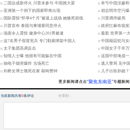
二国达成新停火 川普未参与 中国挑大梁
幸亏中国没掺和
亚洲第一个倒下的国家即将出现
胡志明市空污爆
国际震惊“怀孕4个月”被逼上战场 她惨死前线
川普调停破局
川普宣布 泰国与柬埔寨同意停火
政府扛麻布袋发
场面令人震惊 健身中心201男被逮
最新 世界第一
这7名男子假冒宪兵 专门勒索绑架中国人
中国籍囚犯与女
太子集团高调反击
中国女子千辛万
知情人士曝 他很有可能躲在中国
这国中部淹成一
抽电子烟突爆炸 当场死亡
逃入警局 见中
剑桥女博士饿死在家 敲响警钟
儿子出轨孙媳？
“聚焦东南亚”
当前新闻共有
0
条评论
分享到：