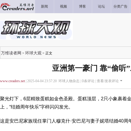
新闻
视频
博客
论坛
分类广告
万维读者网
环球大观
>
> 正文
亚洲第一豪门 靠“偷听
www.creaders.net
| 2025-04-04 23:57:20 环球人物杂志 |
0
条评论 |
查看/发表评论
聚光灯下，6层精致蛋糕如金色圣殿。蛋糕顶层，2只小象裹着
上，“结婚周年快乐”字样闪闪发光。
这是安巴尼家族现任掌门人穆克什·安巴尼与妻子妮塔结婚40周