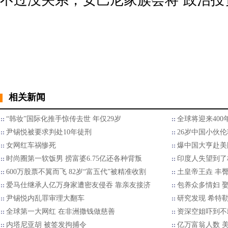
不过没关系，安巴尼家族会将“政治投资”进行
相关新闻
“韩妆”国际化推手惊传去世 年仅29岁
全球将迎来40
尹锡悦被要求判处10年徒刑
26岁中国小伙
女网红车祸惨死
爆中国大亨赴美国
时尚圈第一软饭男 捞富婆6.75亿还各种背叛
印度人失望到了
600万股票不翼而飞 82岁“富五代”被精准收割
土皇帝王垚 丰
爱马仕继承人亿万身家遭密友侵吞 靠亲友接济
包养众多情妇 娶
尹锡悦内乱罪审理大翻车
研究发现 希特
全球第一大网红 在非洲撒钱做慈善
资深空姐吓到不
内塔尼亚胡 被签发拘捕令
亿万富翁人数 美