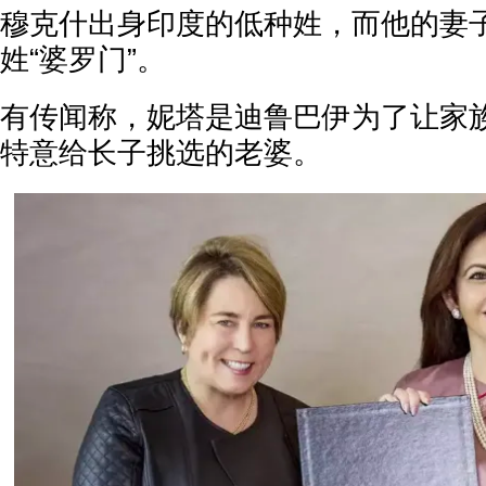
穆克什出身印度的低种姓，而他的妻
姓“婆罗门”。
有传闻称，妮塔是迪鲁巴伊为了让家
特意给长子挑选的老婆。