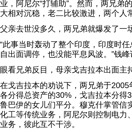
业，阿尼尔“打辅助”。然而，两兄弟
大相对沉稳，老二比较激进，两个人
父亲去世没多久，两兄弟就爆发了一场
“此事当时轰动了整个印度，印度时任
自出面调停，也没能平息风波。”钱峰
眼看兄弟反目，母亲戈吉拉本出面主持
在戈吉拉本的劝说下，两兄弟于200
各分得总资产的30%，戈吉拉本分得3
鲁巴伊的女儿们平分。穆克什掌管信
化工等传统业务，阿尼尔则控制电力
业务，彼此互不干涉。