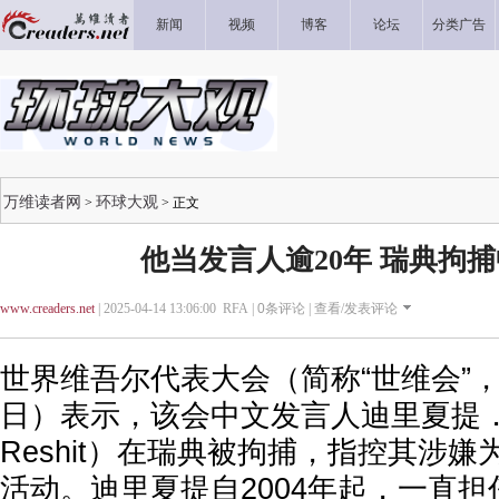
新闻
视频
博客
论坛
分类广告
万维读者网
环球大观
>
> 正文
他当发言人逾20年 瑞典拘
www.creaders.net
| 2025-04-14 13:06:00 RFA |
0
条评论 |
查看/发表评论
世界维吾尔代表大会（简称“世维会”，
日）表示，该会中文发言人迪里夏提．热西
Reshit）在瑞典被拘捕，指控其涉
活动。迪里夏提自2004年起，一直