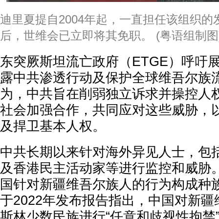
迪里夏提自2004年起，一直担任该组织
后，世维会已立即将其免职。 (粤语组制图
东突厥斯坦流亡政府（ETGE）呼吁
露中共渗透行动及保护全球维吾尔族
为，中共旨在削弱独立诉求并操控人
社会加强合作，共同应对这些威胁，
及捍卫基本人权。
中共长期以来针对海外异见人士，包
及香港民主活动家等进行监控和威胁
国针对新疆维吾尔族人的行为构成种
于2022年发布报告指出，中国对新
斯林少数民族进行“任意和歧视性拘禁