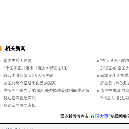
相关新闻
这国失控大崩盘
“有人从头到脚
3个国家正式退出《渥太华禁雷公约》
总理宣布 全国
联合国维和部队6人今天丧命
南非发生大规模
这国总统仓皇逃出自己的国家
歹徒竟“持枪掳走
惊悚画面曝光 印度战机失控坠地爆炸瞬间成火海
这里被屠城 血
莫迪发表强硬声明
3中国人“非法采
莫迪亲自发文哀悼
“各国大事”