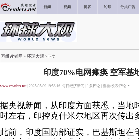
新闻
视频
博客
论坛
分类广告
万维读者网
环球大观
>
> 正文
印度70%电网瘫痪 空军基
www.creaders.net
| 2025-05-09 19:56:16 每日经济新闻 |
1
条评论 |
查看/发表评论
据央视新闻，从印度方面获悉，当地时
时左右，印控克什米尔地区再次传出
此前，印度国防部证实，巴基斯坦在印