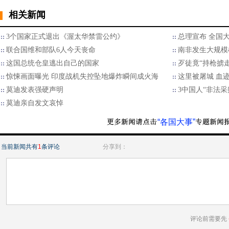
相关新闻
3个国家正式退出《渥太华禁雷公约》
总理宣布 全国
联合国维和部队6人今天丧命
南非发生大规模
这国总统仓皇逃出自己的国家
歹徒竟“持枪掳走
惊悚画面曝光 印度战机失控坠地爆炸瞬间成火海
这里被屠城 血
莫迪发表强硬声明
3中国人“非法采
莫迪亲自发文哀悼
“各国大事”
当前新闻共有
1
条评论
分享到：
评论前需要先