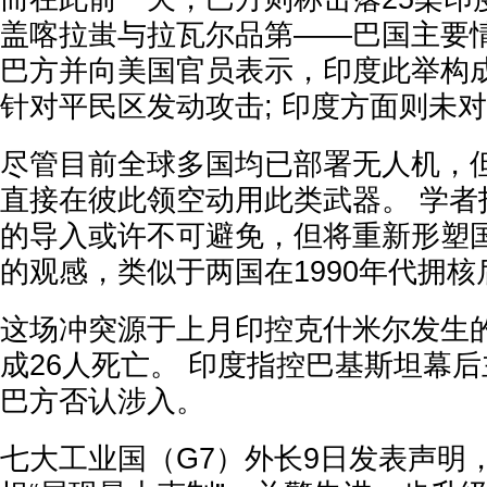
盖喀拉蚩与拉瓦尔品第——巴国主要
巴方并向美国官员表示，印度此举构
针对平民区发动攻击; 印度方面则未
尽管目前全球多国均已部署无人机，
直接在彼此领空动用此类武器。 学者
的导入或许不可避免，但将重新形塑
的观感，类似于两国在1990年代拥
这场冲突源于上月印控克什米尔发生
成26人死亡。 印度指控巴基斯坦幕后
巴方否认涉入。
七大工业国（G7）外长9日发表声明