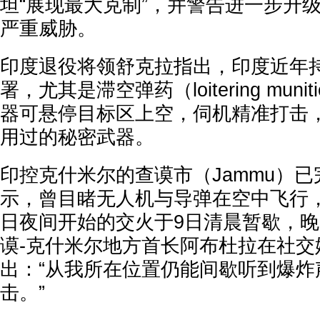
坦“展现最大克制”，并警告进一步升
严重威胁。
印度退役将领舒克拉指出，印度近年
署，尤其是滞空弹药（loitering muni
器可悬停目标区上空，伺机精准打击
用过的秘密武器。
印控克什米尔的查谟市（Jammu）已
示，曾目睹无人机与导弹在空中飞行，
日夜间开始的交火于9日清晨暂歇，晚
谟-克什米尔地方首长阿布杜拉在社交
出：“从我所在位置仍能间歇听到爆炸
击。”