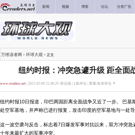
新闻
视频
博客
论坛
分类广告
万维读者网
环球大观
>
> 正文
纽约时报：冲突急遽升级 距全面
www.creaders.net
| 2025-05-09 22:48:29 联合报 |
1
条评论 |
查看/发表评论
纽约时报10日报道，印巴两国距离全面战争又近了一步。 巴基
处空军基地，并声称已进行报复，攻击印度的空军基地与一处导
这一波空袭与反击，标志着7日爆发军事对抗以来，双方冲突急
十年来最扩大的军事冲突。