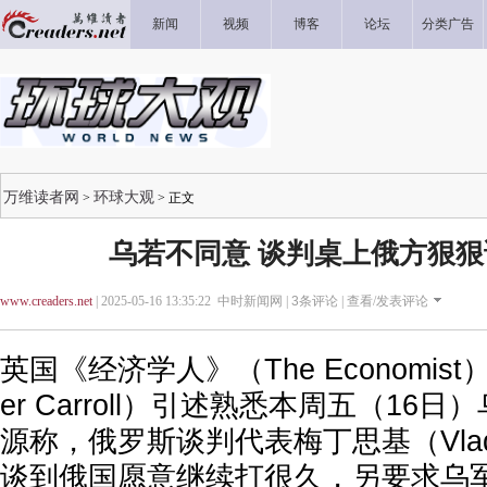
新闻
视频
博客
论坛
分类广告
万维读者网
环球大观
>
> 正文
乌若不同意 谈判桌上俄方狠
www.creaders.net
| 2025-05-16 13:35:22 中时新闻网 |
3
条评论 |
查看/发表评论
英国《经济学人》（The Economist
er Carroll）引述熟悉本周五（16
源称，俄罗斯谈判代表梅丁思基（Vladimi
谈到俄国愿意继续打很久，另要求乌