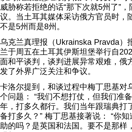
威胁称若拒绝的话“那下次就5州了”
议。当土耳其媒体采访俄方官员时，
不是5州而是8州。
乌克兰真理报（Ukrainska Prav
兰于周五在土耳其伊斯坦堡举行自20
面和平谈判，谈判进展异常艰难，俄
发了外界广泛关注和争议。
卡洛尔提到，和谈过程中梅丁思基对
个问题： “我们不想打仗，但我们准备
年，打多久都行。我们当年跟瑞典打了
备打多久？” 梅丁思基接著说： “你
助的吗？是英国和法国。要不是那样