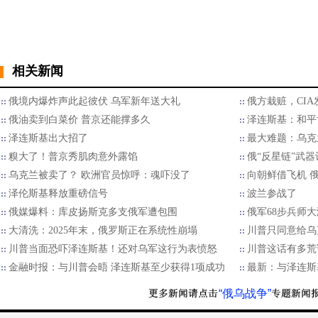
相关新闻
俄境内爆炸声此起彼伏 乌军新年送大礼
俄方栽赃，CI
俄油卖到白菜价 普京还能撑多久
泽连斯基：和平
泽连斯基出大招了
最大难题：乌克
糗大了！普京秀肌肉意外露馅
俄“反星链”武
乌克兰被卖了？ 欧洲官员惊呼：魂吓没了
向朝鲜借飞机 
泽伦斯基释放重磅信号
波兰参战了
俄媒爆料：库皮扬斯克多支俄军遭包围
俄军68步兵师
大清洗：2025年末，俄罗斯正在系统性崩塌
川普只同意给乌
川普当面恐吓泽连斯基！还对乌军这行为表愤怒
川普这话有多荒
金融时报：与川普会晤 泽连斯基至少获得1项成功
最新：与泽连斯
“俄乌战争”