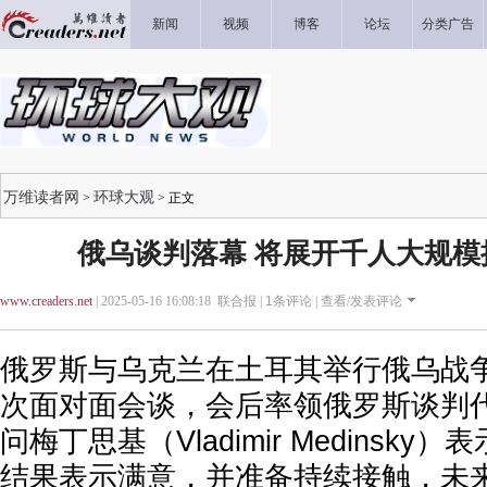
新闻
视频
博客
论坛
分类广告
万维读者网
环球大观
>
> 正文
俄乌谈判落幕 将展开千人大规模
www.creaders.net
| 2025-05-16 16:08:18 联合报 |
1
条评论 |
查看/发表评论
俄罗斯与乌克兰在土耳其举行俄乌战
次面对面会谈，会后率领俄罗斯谈判
问梅丁思基（Vladimir Medinsk
结果表示满意，并准备持续接触，未