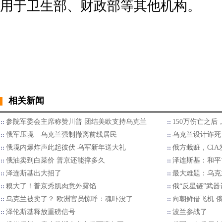
用于卫生部、财政部等其他机构。
相关新闻
参院军委会主席称赞川普 团结美欧支持乌克兰
150万伤亡之
俄军压境 乌克兰强制撤离前线居民
乌克兰设计诈死
俄境内爆炸声此起彼伏 乌军新年送大礼
俄方栽赃，CI
俄油卖到白菜价 普京还能撑多久
泽连斯基：和平
泽连斯基出大招了
最大难题：乌克
糗大了！普京秀肌肉意外露馅
俄“反星链”武
乌克兰被卖了？ 欧洲官员惊呼：魂吓没了
向朝鲜借飞机 
泽伦斯基释放重磅信号
波兰参战了