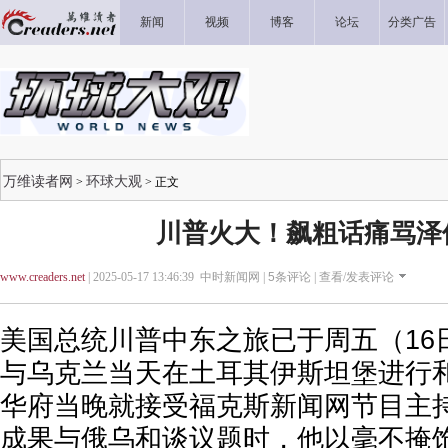
新闻
视频
博客
论坛
分类广告
万维读者网
环球大观
>
> 正文
川普火大！飙粗话痛骂泽
www.creaders.net
| 2025-05-17 13:46:39 中时新闻网 |
5
条评论 |
查看/发表评论
美国总统川普中东之旅已于周五（16
与乌克兰当天在土耳其伊斯坦堡进行
华府当晚就接受福克斯新闻网节目主
成果与俄乌和谈议题时，他以毫不掩