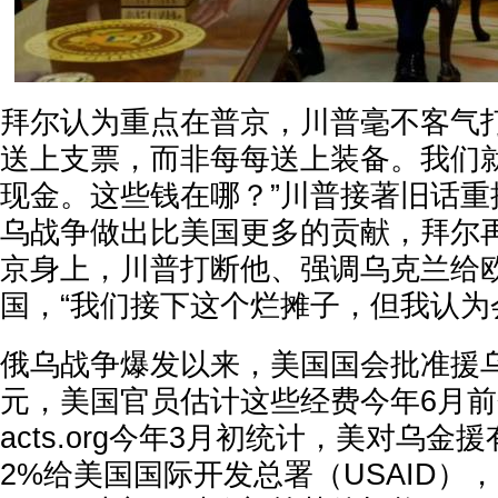
拜尔认为重点在普京，川普毫不客气打
送上支票，而非每每送上装备。我们
现金。这些钱在哪？”川普接著旧话重
乌战争做出比美国更多的贡献，拜尔
京身上，川普打断他、强调乌克兰给
国，“我们接下这个烂摊子，但我认为
俄乌战争爆发以来，美国国会批准援乌
元，美国官员估计这些经费今年6月前会
acts.org今年3月初统计，美对乌金
2%给美国国际开发总署（USAID），