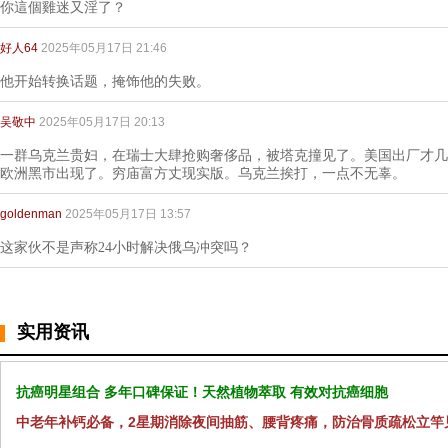
你這個雞迷又淫了？
好人64
2025年05月17日 21:46
他开始转换话题，掩饰他的失败。
吴敬中
2025年05月17日 20:13
一群乌克兰贵妇，在瑞士大肆抢购奢侈品，被塔克撞见了。美国出厂才几
欧洲黑市出现了。穷庙富方丈现实版。乌克兰挨打，一点不无辜。
goldenman
2025年05月17日 13:57
这家伙不是声称24小时解决俄乌冲突吗？
实用资讯
抗癌明星组合 多年口碑保证！天然植物萃取 有效对抗癌细胞
中老年补钙必备，2星期消除夜间抽筋、腰背疼痛，防治骨质疏松立竿