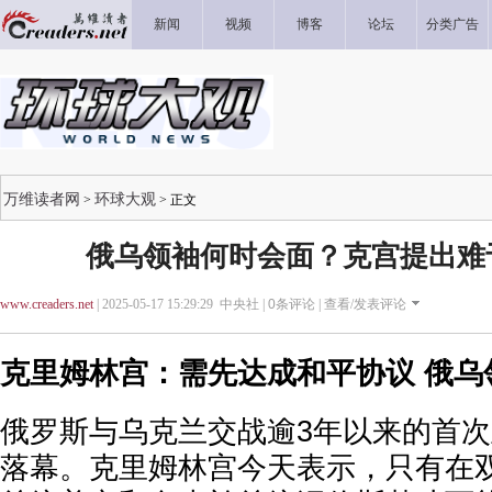
新闻
视频
博客
论坛
分类广告
万维读者网
环球大观
>
> 正文
俄乌领袖何时会面？克宫提出难
www.creaders.net
| 2025-05-17 15:29:29 中央社 |
0
条评论 |
查看/发表评论
克里姆林宫：需先达成和平协议 俄乌
俄罗斯与乌克兰交战逾3年以来的首次
落幕。克里姆林宫今天表示，只有在