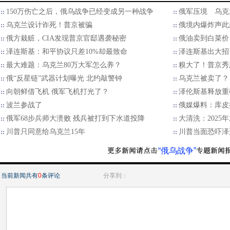
150万伤亡之后，俄乌战争已经变成另一种战争
俄军压境 乌克
乌克兰设计诈死！普京被骗
俄境内爆炸声此
俄方栽赃，CIA发现普京官邸遇袭秘密
俄油卖到白菜价
泽连斯基：和平协议只差10%却最致命
泽连斯基出大招
最大难题：乌克兰80万大军怎么养？
糗大了！普京秀
俄“反星链”武器计划曝光 北约敲警钟
乌克兰被卖了？
向朝鲜借飞机 俄军飞机打光了？
泽伦斯基释放重
波兰参战了
俄媒爆料：库皮
俄军68步兵师大溃败 残兵被打到下水道投降
大清洗：202
川普只同意给乌克兰15年
川普当面恐吓泽
“俄乌战争”
当前新闻共有
0
条评论
分享到：