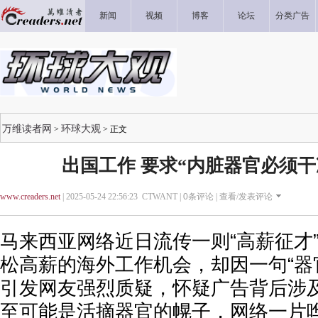
新闻
视频
博客
论坛
分类广告
万维读者网
环球大观
>
> 正文
出国工作 要求“内脏器官必须干
www.creaders.net
| 2025-05-24 22:56:23 CTWANT |
0
条评论 |
查看/发表评论
马来西亚网络近日流传一则“高薪征才
松高薪的海外工作机会，却因一句“器
引发网友强烈质疑，怀疑广告背后涉
至可能是活摘器官的幌子，网络一片