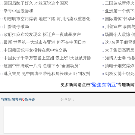
回国后憋了好久 才敢直说这个国家
二国达成新停火
幸亏中国没掺和
亚洲第一个倒下
胡志明市空污爆表 地层下陷 河川污染双重恶化
国际震惊“怀孕4
川普调停破局
川普宣布 泰国
政府扛麻布袋发现金 拆迁户一夜成暴发户
场面令人震惊 健
最新 世界第一大城市在亚洲 但不在中国日本
这7名男子假冒
中国籍囚犯与女模特在狱中性交易
太子集团高调反
中国女子千辛万苦当上空姐 仅上班1天就被开除
知情人士曝 他
这国中部淹成一片海 总理下令“全国动员”
抽电子烟突爆炸
逃入警局 见中国绑匪带枪和局长聊天 吓到发抖
剑桥女博士饿死
“聚焦东南亚”
当前新闻共有
0
条评论
分享到：