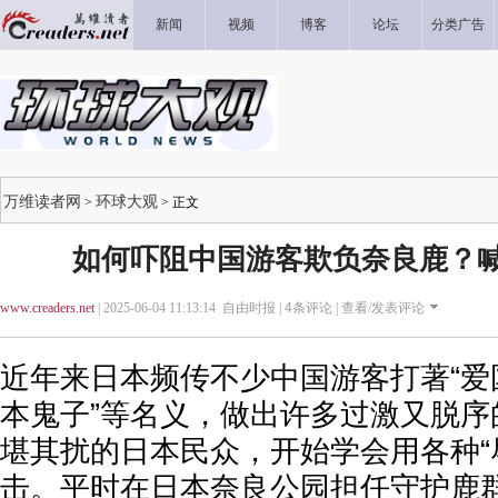
新闻
视频
博客
论坛
分类广告
万维读者网
环球大观
>
> 正文
如何吓阻中国游客欺负奈良鹿？喊
www.creaders.net
| 2025-06-04 11:13:14 自由时报 |
4
条评论 |
查看/发表评论
近年来日本频传不少中国游客打著“爱
本鬼子”等名义，做出许多过激又脱序
堪其扰的日本民众，开始学会用各种“
击。平时在日本奈良公园担任守护鹿