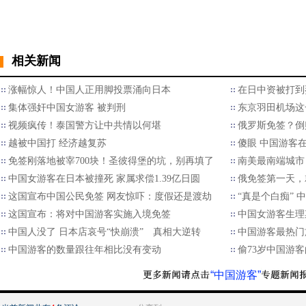
相关新闻
涨幅惊人！中国人正用脚投票涌向日本
在日中资被打到
集体强奸中国女游客 被判刑
东京羽田机场这
视频疯传！泰国警方让中共情以何堪
俄罗斯免签？倒
越被中国打 经济越复苏
傻眼 中国游客
免签刚落地被宰700块！圣彼得堡的坑，别再填了
南美最南端城市
中国女游客在日本被撞死 家属求偿1.39亿日圆
俄免签第一天，
这国宣布中国公民免签 网友惊吓：度假还是渡劫
“真是个白痴”
这国宣布：将对中国游客实施入境免签
中国女游客生理
中国人没了 日本店哀号“快崩溃” 真相大逆转
中国游客最热门
中国游客的数量跟往年相比没有变动
偷73岁中国游客
“中国游客”