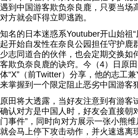
遇到中国游客欺负奈良鹿，只要当场高
对方就会吓得立即逃跑。
知名的日本迷惑系Youtuber开山始祖
起开始自发性在奈良公园担任守护鹿
少志同道合的伙伴，也会定期交换如
客欺负奈良鹿的诀窍。今（4）日原
体“X”（前Twitter）分享，他的志工兼
来掌握到一个限定阻止恶劣中国游客
原田将大透露，当好友注意到有游客
确认对方是中国人时，好友会直接朝对
门事件”，同时向对方展示一张小熊维
就会马上停下攻击动作，并火速逃离