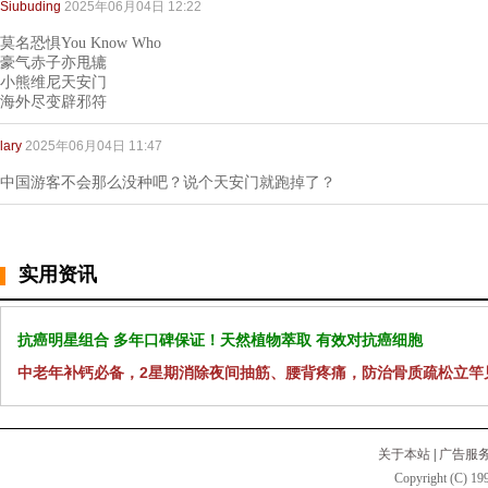
Siubuding
2025年06月04日 12:22
莫名恐惧You Know Who
豪气赤子亦甩辘
小熊维尼天安门
海外尽变辟邪符
lary
2025年06月04日 11:47
中国游客不会那么没种吧？说个天安门就跑掉了？
实用资讯
抗癌明星组合 多年口碑保证！天然植物萃取 有效对抗癌细胞
中老年补钙必备，2星期消除夜间抽筋、腰背疼痛，防治骨质疏松立竿
关于本站
|
广告服
Copyright (C) 199