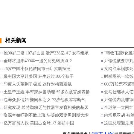
相关新闻
他90岁二婚 107岁去世 遗产238亿 4子女不继承
“韩妆”国际化推
全球将迎来400年一遇的历史转折点？
尹锡悦被要求判
26岁中国小伙伦敦闹市开店卖胡辣汤
女网红车祸惨死
爆中国大亨赴美国 狂生超过100个孩子
时尚圈第一软饭男
印度人失望到了极点 这样对梅西发飙
600万股票不翼
土皇帝王垚 丰臀辣妹当助理 却多次被官媒表扬
爱马仕继承人亿
包养众多情妇 娶同学之女 72岁他孤零零断气
尹锡悦内乱罪审
研究发现 希特勒缺乏与性器官发育相关的基因
全球第一大网红
资深空姐吓到不敢上班 头等舱双妻男刑期大增
内塔尼亚胡 被
亿万富翁人数 美国占全球1/3 远超中国
这国总理避见川