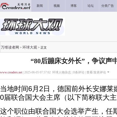
新闻
视频
博客
论坛
分类广告
万维读者网
环球大观
>
> 正文
“80后蹦床女外长”，争议声中
www.creaders.net
| 2025-06-05 07:57:02 环球人物杂志 |
0
条评论 |
查看/发表评论
当地时间6月2日，德国前外长安娜莱
0届联合国大会主席（以下简称联大
这个职位由联合国大会选举产生，任