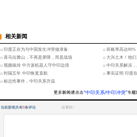
相关新闻
印度正在为与中国发生冲突做准备
坏账率高达80
喜马拉雅山，不再是屏障，而是战场
大兴土木！他们
视频疯传 中方派机器人守中印边境
中印关系解冻，
时隔五年 中印恢复直航
事实证明 印度
标志性事件，中印关系升温
“中印关系/中印冲突”
当前新闻共有
0
条评论
分享到：