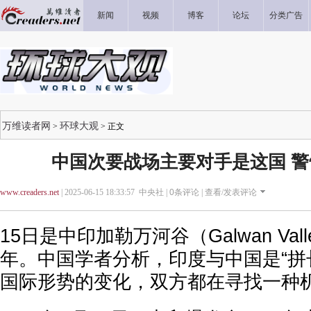
新闻
视频
博客
论坛
分类广告
万维读者网
环球大观
>
> 正文
中国次要战场主要对手是这国 
www.creaders.net
| 2025-06-15 18:33:57 中央社 |
0
条评论 |
查看/发表评论
15日是中印加勒万河谷（Galwan Val
年。中国学者分析，印度与中国是“拼
国际形势的变化，双方都在寻找一种