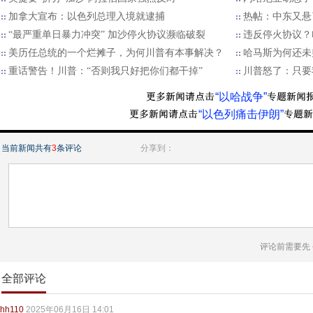
加拿大宣布：以色列总理入境就逮捕
热帖：中东又悬
“最严重单日暴力冲突” 加沙停火协议濒临破裂
违反停火协议？
美历任总统的一个烂摊子，为何川普有本事解决？
哈马斯为何还未
重话警告！川普：“否则我只好把你们都干掉”
川普怒了：只要
“以哈战争”
“以色列痛击伊朗”
当前新闻共有
3
条评论
分享到：
评论前需要先
全部评论
hh110
2025年06月16日 14:01