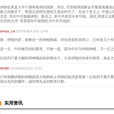
伊朗也算是大半个拥有核弹的国家。所以, 尽管核弹国家会尽量避免爆发战
家之间展开了。明居正的理论显然又落后时代了。在这个意义上, 中国
北京, 消灭中共独裁体制。换言之, 美中开战完全有可能。因此,明居正
共武统台湾, 而美国却不敢因此与中共开战的!
sleepy_cat
2025年06月16日 12:40
靠，伊朗内部，政教合一的神棍独裁，对抗世俗民意民心，已经是几十年
这一点，中共喉舌怕的要死，不敢一提。因为中共与伊朗神棍，乃一丘之
以色列只要大幅削弱神棍政权的整合力，引发伊朗内伤发作致死，就会大
WHBD
2025年06月16日 10:53
只有推翻伊朗的神權政府才能夠終止伊朗的核武器發展！以色列千萬不要
迎以色列的轟炸，讓領導先走的斬首行動。
实用资讯