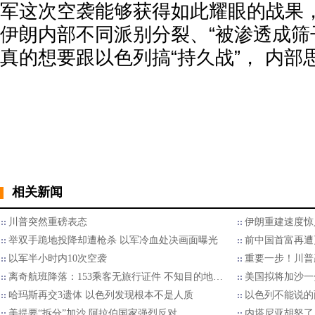
军这次空袭能够获得如此耀眼的战果
伊朗内部不同派别分裂、“被渗透成筛
真的想要跟以色列搞“持久战”， 内
相关新闻
川普突然重磅表态
伊朗重建速度惊
举双手跪地投降却遭枪杀 以军冷血处决画面曝光
前中国首富再遭
以军半小时内10次空袭
重要一步！川普
离奇航班降落：153乘客无旅行证件 不知目的地…
美国拟将加沙一
哈玛斯再交3遗体 以色列发现根本不是人质
以色列不能说的
美提要“拆分”加沙 阿拉伯国家强烈反对
内塔尼亚胡怒了