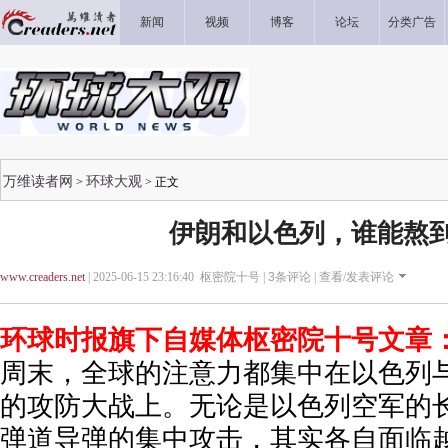
新闻
视频
博客
论坛
分类广告
万维读者网
环球大观
>
> 正文
伊朗和以色列，谁能熬
www.creaders.net
| 2025-06-15 23:16:40 枢密院十号 |
3
条评论 |
查看/发表评论
环球时报旗下自媒体枢密院十号文章
周末，全球的注意力都集中在以色列
的攻防大战上。无论是以色列空军的
弹道导弹的集中攻击，其实各自面临