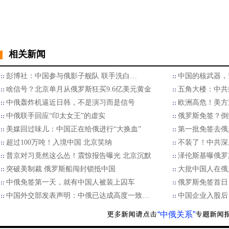
相关新闻
彭博社：中国参与俄影子舰队 联手洗白…
中国的核武器，
啥信号？北京单月从俄罗斯狂买9.6亿美元黄金
五角大楼：中共
中俄轰炸机逼近日韩，不是演习而是信号
欧洲高危！美方
中俄联手回应“印太女王”的虚实
俄罗斯免签？倒
美媒回过味儿：中国正在给俄进行“大换血”
第一批免签去俄
超过100万吨！入境中国 北京笑纳
不装了！中共深
普京对习竟然这么怂！震惊报告曝光 北京沉默
泽伦斯基曝俄罗
突破美制裁 俄罗斯船闯封锁抵中国
大批中国人在俄
中俄免签第一天，就有中国人被装上囚车
俄罗斯免签首日
中国外交部发表声明：中俄已达成高度一致…
中国企业入股后
“中俄关系”