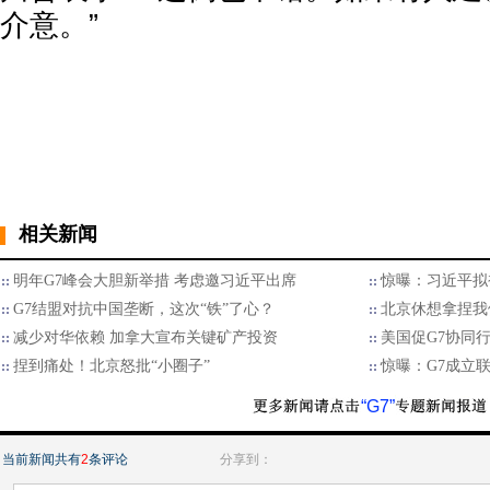
介意。”
相关新闻
明年G7峰会大胆新举措 考虑邀习近平出席
惊曝：习近平拟
G7结盟对抗中国垄断，这次“铁”了心？
北京休想拿捏我
减少对华依赖 加拿大宣布关键矿产投资
美国促G7协同
捏到痛处！北京怒批“小圈子”
惊曝：G7成立
“G7”
当前新闻共有
2
条评论
分享到：