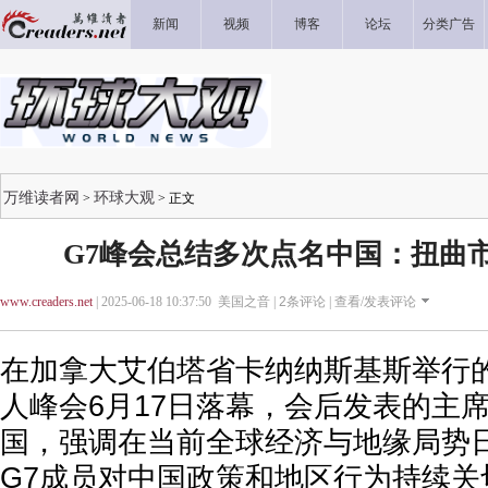
新闻
视频
博客
论坛
分类广告
万维读者网
环球大观
>
> 正文
G7峰会总结多次点名中国：扭曲市
www.creaders.net
| 2025-06-18 10:37:50 美国之音 |
2
条评论 |
查看/发表评论
在加拿大艾伯塔省卡纳纳斯基斯举行的
人峰会6月17日落幕，会后发表的主
国，强调在当前全球经济与地缘局势
G7成员对中国政策和地区行为持续关