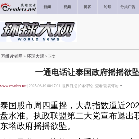
新闻
视频
博客
论坛
分类广告
万维读者网
环球大观
>
> 正文
一通电话让泰国政府摇摇欲坠
www.creaders.net
| 2025-06-19 00:17:01 世界日报 |
0
条评论 |
查看/发表评论
泰国股市周四重挫，大盘指数逼近202
盘水准。执政联盟第二大党宣布退出
东塔政府摇摇欲坠。