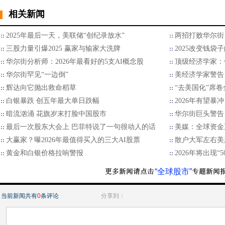
相关新闻
2025年最后一天，美联储“创纪录放水”
两招打败华尔街 
三股力量引爆2025 赢家与输家大洗牌
2025改变钱袋
华尔街分析师：2026年最看好的5支AI概念股
顶级经济学家：
华尔街罕见“一边倒”
美经济学家警告
辉达向它抛出救命稻草
“去美国化”席
白银暴跌 创五年最大单日跌幅
2026年有望暴
暗流汹涌 花旗岁末打脸中国股市
华尔街巨头警告：
最后一次股东大会上 巴菲特说了一句很动人的话
美媒：全球资金
大赢家？曝2026年最值得买入的三大AI股票
散户大军左右美
黄金和白银价格拉响警报
2026年将出现“
“全球股市”
当前新闻共有
0
条评论
分享到：