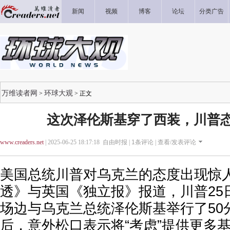
新闻
视频
博客
论坛
分类广告
万维读者网
环球大观
>
> 正文
这次泽伦斯基穿了西装，川普
www.creaders.net
| 2025-06-25 18:17:18 自由时报 |
1
条评论 |
查看/发表评论
美国总统川普对乌克兰的态度出现惊
透》与英国《独立报》报道，川普25
场边与乌克兰总统泽伦斯基举行了50
后，意外松口表示将“考虑”提供更多