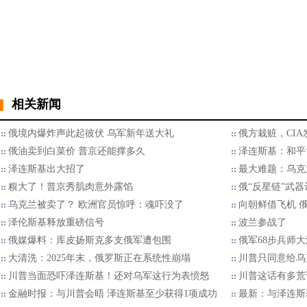
相关新闻
俄境内爆炸声此起彼伏 乌军新年送大礼
俄方栽赃，CI
俄油卖到白菜价 普京还能撑多久
泽连斯基：和平
泽连斯基出大招了
最大难题：乌克
糗大了！普京秀肌肉意外露馅
俄“反星链”武
乌克兰被卖了？ 欧洲官员惊呼：魂吓没了
向朝鲜借飞机 
泽伦斯基释放重磅信号
波兰参战了
俄媒爆料：库皮扬斯克多支俄军遭包围
俄军68步兵师
大清洗：2025年末，俄罗斯正在系统性崩塌
川普只同意给乌
川普当面恐吓泽连斯基！还对乌军这行为表愤怒
川普这话有多荒
金融时报：与川普会晤 泽连斯基至少获得1项成功
最新：与泽连斯