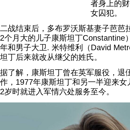
者身上的财
女囚犯。
二战结束后，多布罗沃斯基妻子芭芭拉（
2个月大的儿子康斯坦丁Constantin
年和男子大卫. 米特维利（David Met
坦丁后来就改从继父的姓氏。
据了解，康斯坦丁曾在英军服役，退
作，1977年康斯坦丁和另一半迎来女
2岁时就进入军情六处服务至今。