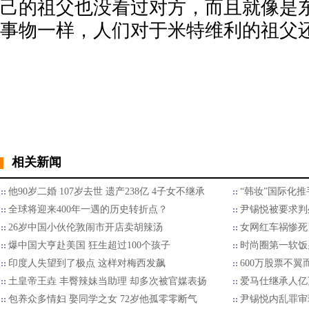
己的祖父也没看过对方，而且就像是
事物一样，人们对于米特维利的祖父
相关新闻
他90岁二婚 107岁去世 遗产238亿 4子女不继承
“韩妆”国际化推
全球将迎来400年一遇的历史转折点？
尹锡悦被要求判
26岁中国小伙伦敦闹市开店卖胡辣汤
女网红车祸惨死
爆中国大亨赴美国 狂生超过100个孩子
时尚圈第一软饭男
印度人失望到了极点 这样对梅西发飙
600万股票不翼
土皇帝王垚 丰臀辣妹当助理 却多次被官媒表扬
爱马仕继承人亿
包养众多情妇 娶同学之女 72岁他孤零零断气
尹锡悦内乱罪审