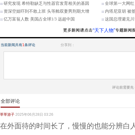
研究发现 希特勒缺乏与性器官发育相关的基因
全球第一大网红
资深空姐吓到不敢上班 头等舱双妻男刑期大增
内塔尼亚胡 被
亿万富翁人数 美国占全球1/3 远超中国
这国总理避见川
“天下人物”
当前新闻共有
1
条评论
分享到：
评论前需要先
全部评论
莘莘游子
2025年06月28日 03:26
在外面待的时间长了，慢慢的也能分辨白