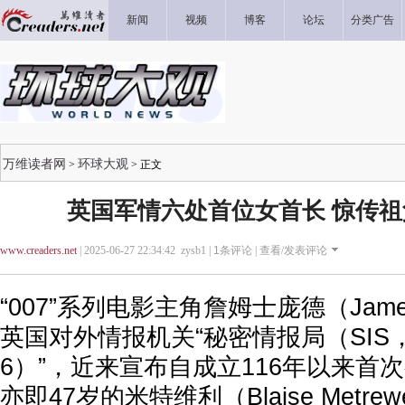
新闻
视频
博客
论坛
分类广告
万维读者网
环球大观
>
> 正文
英国军情六处首位女首长 惊传
www.creaders.net
| 2025-06-27 22:34:42 zysb1 |
1
条评论 |
查看/发表评论
“007”系列电影主角詹姆士庞德（Jame
英国对外情报机关“秘密情报局（SIS
6）”，近来宣布自成立116年以来首
亦即47岁的米特维利（Blaise Metre