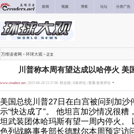
新闻
视频
博客
论坛
分类广告
万维读者网
环球大观
>
> 正文
川普称本周有望达成以哈停火 美
www.creaders.net
| 2025-06-28 15:37:06 联合报 |
0
条评论 |
查看/发表评论
美国总统川普27日在白宫被问到加沙
示“快达成了”。 他坦言加沙情况很
坦武装团体哈玛斯有望一周内停火。 
色列战略事务部长德默尔本周预定访