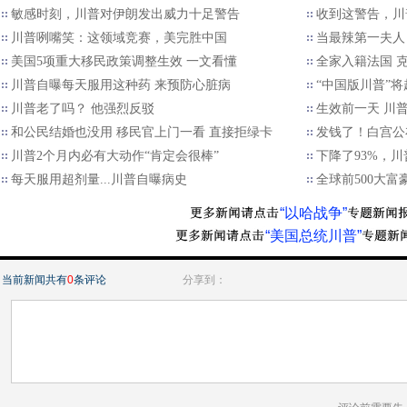
敏感时刻，川普对伊朗发出威力十足警告
收到这警告，川
川普咧嘴笑：这领域竞赛，美完胜中国
当最辣第一夫人
美国5项重大移民政策调整生效 一文看懂
全家入籍法国 
川普自曝每天服用这种药 来预防心脏病
“中国版川普”将
川普老了吗？ 他强烈反驳
生效前一天 川
和公民结婚也没用 移民官上门一看 直接拒绿卡
发钱了！白宫公
川普2个月内必有大动作“肯定会很棒”
下降了93%，
每天服用超剂量...川普自曝病史
全球前500大
“以哈战争”
“美国总统川普”
当前新闻共有
0
条评论
分享到：