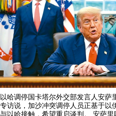
以哈调停国卡塔尔外交部发言人安萨里
专访说，加沙冲突调停人员正基于以伊
与以哈接触，希望重启谈判。 安萨里