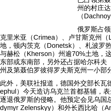
州的村庄达
（Dachno
俄罗斯占领
克里米亚（Crimea）、卢甘斯克州（Lu
地，顿内茨克（Donetsk）、札波罗热（Za
与赫松（Kherson）州逾70%土地
东部或东南部，另外还占据哈尔科夫（Kh
州及第聂伯罗彼得罗夫斯克州一小部
此外，美联社报道，德国外交部长瓦德福（
ephul）今天造访乌克兰首都基辅，
逐退俄罗斯的侵略。他预定会见乌国总
dymyr Zelenskyy）和外长西比哈（And