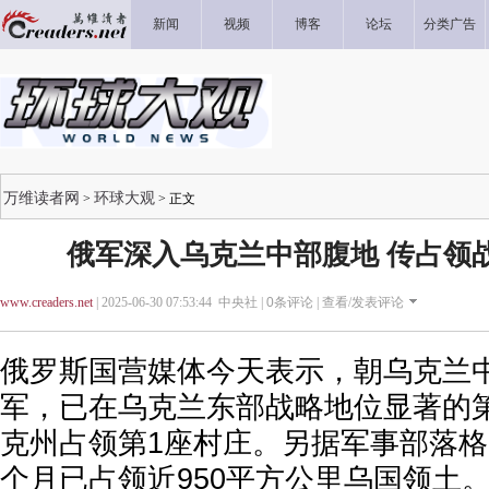
新闻
视频
博客
论坛
分类广告
万维读者网
环球大观
>
> 正文
俄军深入乌克兰中部腹地 传占领
www.creaders.net
| 2025-06-30 07:53:44 中央社 |
0
条评论 |
查看/发表评论
俄罗斯国营媒体今天表示，朝乌克兰
军，已在乌克兰东部战略地位显著的
克州占领第1座村庄。另据军事部落格
个月已占领近950平方公里乌国领土