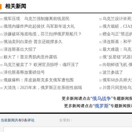
相关新闻
俄军压境 乌克兰强制撤离前线居民
乌克兰设计诈死
俄境内爆炸声此起彼伏 乌军新年送大礼
俄方栽赃，CI
涉嫌破坏海底电缆，芬兰扣押俄罗斯船只？
赠金与正“禁忌
俄油卖到白菜价 普京还能撑多久
泽连斯基：和平
泽连斯基出大招了
最大难题：乌克
糗大了！普京秀肌肉意外露馅
俄“反星链”武
乌克兰被卖了？ 欧洲官员惊呼：魂吓没了
向朝鲜借飞机 
泽伦斯基释放重磅信号
波兰参战了
俄媒爆料：库皮扬斯克多支俄军遭包围
俄军68步兵师
大清洗：2025年末，俄罗斯正在系统性崩塌
川普只同意给乌
“俄乌战争”
“俄罗斯”
当前新闻共有
0
条评论
分享到：