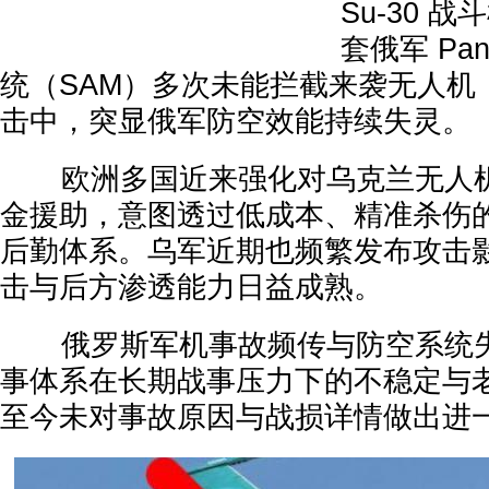
Su-30 
套俄军 Pan
统（SAM）多次未能拦截来袭无人机
击中，突显俄军防空效能持续失灵。
欧洲多国近来强化对乌克兰无人机
金援助，意图透过低成本、精准杀伤
后勤体系。乌军近期也频繁发布攻击
击与后方渗透能力日益成熟。
俄罗斯军机事故频传与防空系统失
事体系在长期战事压力下的不稳定与
至今未对事故原因与战损详情做出进