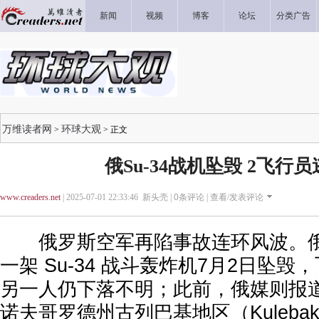
新闻
视频
博客
论坛
分类广告
万维读者网
环球大观
>
> 正文
俄Su-34战机坠毁 2飞行
www.creaders.net
| 2025-07-01 22:33:46 新头壳 |
0
条评论 |
查看/发表评论
俄罗斯空军再陷事故连环风波。俄
一架 Su-34 战斗轰炸机7月2日坠
另一人仍下落不明；此前，俄媒则报
诺夫哥罗德州古列巴基地区（Kuleba