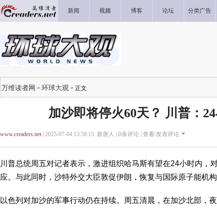
新闻
视频
博客
论坛
分类广告
万维读者网
环球大观
>
> 正文
加沙即将停火60天？ 川普：2
www.creaders.net
| 2025-07-04 13:58:15 新唐人 |
0
条评论 |
查看/发表评论
川普总统周五对记者表示，激进组织哈马斯有望在24小时内，对
应。与此同时，沙特外交大臣敦促伊朗，恢复与国际原子能机构
以色列对加沙的军事行动仍在持续。周五清晨，在加沙北部，夜