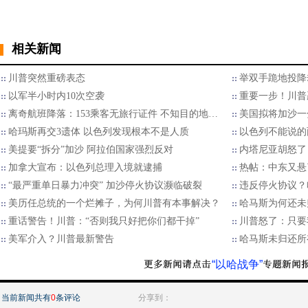
相关新闻
川普突然重磅表态
举双手跪地投降
以军半小时内10次空袭
重要一步！川普
离奇航班降落：153乘客无旅行证件 不知目的地…
美国拟将加沙一
哈玛斯再交3遗体 以色列发现根本不是人质
以色列不能说的
美提要“拆分”加沙 阿拉伯国家强烈反对
内塔尼亚胡怒了
加拿大宣布：以色列总理入境就逮捕
热帖：中东又悬
“最严重单日暴力冲突” 加沙停火协议濒临破裂
违反停火协议？
美历任总统的一个烂摊子，为何川普有本事解决？
哈马斯为何还未
重话警告！川普：“否则我只好把你们都干掉”
川普怒了：只要
美军介入？川普最新警告
哈马斯未归还所
“以哈战争”
当前新闻共有
0
条评论
分享到：