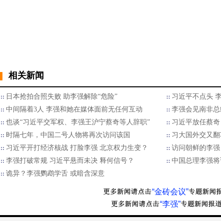
相关新闻
日本抢拍合照失败 助李强解除“危险”
习近平不点头 李
中间隔着3人 李强和她在媒体面前无任何互动
李强会见南非总
也谈“习近平交军权、李强王沪宁蔡奇等人辞职”
习近平放任蔡奇
时隔七年，中国二号人物将再次访问该国
习大国外交又翻
习近平开打经济核战 打脸李强 北京权力生变？
访问朝鲜的李强
李强打破常规 习近平悬而未决 释何信号？
中国总理李强将
诡异？李强鹦鹉学舌 或暗含深意
“金砖会议”
“李强”