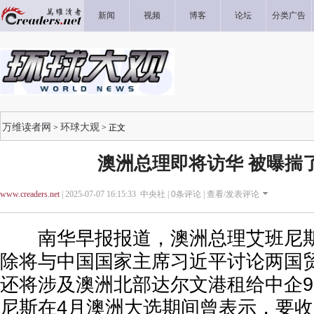
新闻
视频
博客
论坛
分类广告
万维读者网
环球大观
>
> 正文
澳洲总理即将访华 被曝揣
www.creaders.net
| 2025-07-07 16:15:33 中央社 |
0
条评论 |
查看/发表评论
南华早报报道，澳洲总理艾班尼斯
除将与中国国家主席习近平讨论两国
还将涉及澳洲北部达尔文港租给中企9
尼斯在4月澳洲大选期间曾表示，要