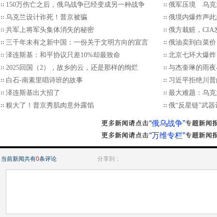
150万伤亡之后，俄乌战争已经变成另一种战争
俄军压境 乌克
乌克兰设计诈死！普京被骗
俄境内爆炸声此
共军上将军头集体消失的秘密
俄方栽赃，CI
三千年未有之新中国：一份关于文明方向的宣言
俄油卖到白菜价
泽连斯基：和平协议只差10%却最致命
北京七环大爆炸
2025回国（2），故乡的云，还是那样的绚烂
与杰奎琳的雨夜
白石-南素里唱诗班的故事
习近平拒绝川普的
泽连斯基出大招了
最大难题：乌克
糗大了！普京秀肌肉意外露馅
俄“反星链”武
“俄乌战争”
“万维专栏”
当前新闻共有
0
条评论
分享到：