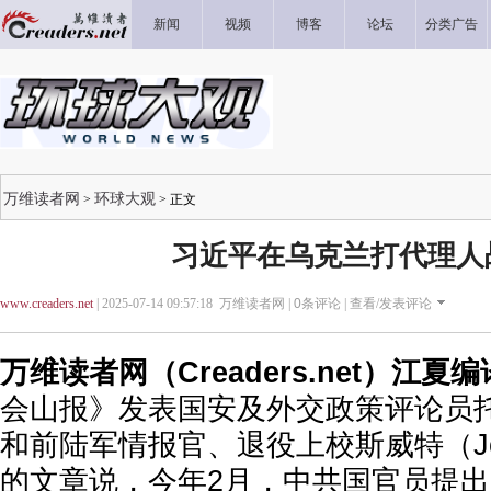
新闻
视频
博客
论坛
分类广告
万维读者网
环球大观
>
> 正文
习近平在乌克兰打代理人
www.creaders.net
| 2025-07-14 09:57:18 万维读者网 |
0
条评论 |
查看/发表评论
万维读者网（Creaders.net）江夏
会山报》发表国安及外交政策评论员托思（
和前陆军情报官、退役上校斯威特（Jonat
的文章说，今年2月，中共国官员提