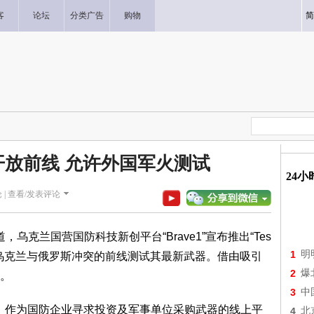
客
论坛
分类广告
购物
简
放前线 允许外国军火测试
24
 |
查看/发表评论
乌克兰国营国防科技新创平台“Brave1”宣布推出“Tes
1
明
火公司在乌克兰与俄罗斯冲突的前线测试其最新武器。借由吸引
2
爆
。
3
中
立，作为国防企业寻求投资及军事单位采购武器的线上平
4
北