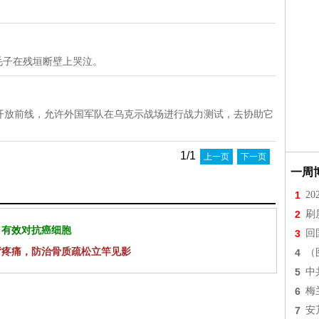
毛子在残垣断壁上哭泣。
开放前线，允许外国军队在乌克示战场进行战力测试，去协助它
1/1
上一页
下一页
一周
1
2
2
刷
 有效对抗癌细胞
3
回
背疼痛，防治骨质疏松立竿见影
4
（
5
中
6
梅
7
安