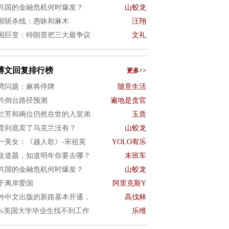
共国的金融危机何时爆发？
山蛟龙
国斩杀线：愚昧和麻木
汪翔
国巨变：特朗普把三大最争议
文礼
博文回复排行榜
更多>>
湾问题：麻将停牌
随意生活
共倒台路径预测
遍地是贪官
兰芳和兩位仍然在世的入室弟
玉质
普到底卖了乌克兰没有？
山蛟龙
一美女：《越人歌》-宋祖英
YOLO宥乐
这道题，知道明年你要去哪？
末班车
共国的金融危机何时爆发？
山蛟龙
于离岸爱国
阿里克斯Y
外中文出版的新路基本开通，
高伐林
0%美国大学毕业生找不到工作
乐维