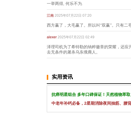
一举两得, 何乐不为.
江南
2025年07月22日 07:20
西方赢了，大毛赢了。所以叫“双赢”。只有二
alexer
2025年07月22日 02:49
泽理司机为了希特勒的纳粹徽章的荣耀，还应
去无条件的屠杀乌东俄裔人。
实用资讯
抗癌明星组合 多年口碑保证！天然植物萃取
中老年补钙必备，2星期消除夜间抽筋、腰