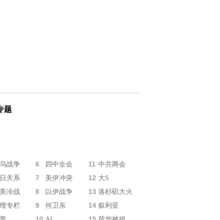
专题
6
11
乌战争
四中全会
中共两会
7
12
日关系
美伊冲突
大S
8
13
美冷战
以伊战争
洛杉矶大火
9
14
维专栏
何卫东
叙利亚
10
15
普
AI
苗华被抓