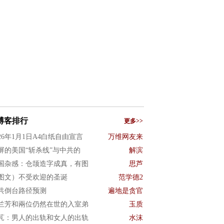
博客排行
更多>>
026年1月1日A4白纸自由宣言
万维网友来
屏的美国“斩杀线”与中共的
解滨
国杂感：仓颉造字成真，有图
思芦
图文）不受欢迎的圣诞
范学德2
共倒台路径预测
遍地是贪官
兰芳和兩位仍然在世的入室弟
玉质
芃：男人的出轨和女人的出轨
水沫