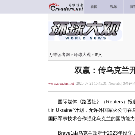
新闻
视频
博
万维读者网
环球大观
>
> 正文
双赢：传乌克兰开
www.creaders.net
| 2025-07-21 15:45:31 Newtalk |
3
条评论
国际媒体《路透社》（Reuters）报道，
t in Ukraine”计划，允许外国军
国际军事技术合作强化乌克兰的国防能力
Brave1由乌克兰政府于2023年设