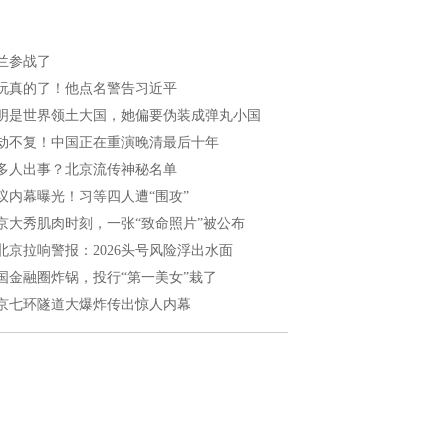
兰参战了
玩真的了！他点名警告习近平
明是世界领土大国，她偏要伪装成弹丸小国
劫不复！中国正在重演晚清最后十年
多人出事？北京流传神秘名单
议内幕曝光！习等四人遭“围攻”
京大秀肌肉时刻，一张“致命照片”被公布
北京拉响警报：2026头号风险浮出水面
国金融圈炸锅，投行“第一美女”栽了
京七环隧道大爆炸传出惊人内幕