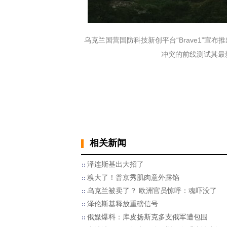
乌克兰国营国防科技新创平台“Brave1”宣布推出
冲突的前线测试其最新武器
相关新闻
泽连斯基出大招了
糗大了！普京秀肌肉意外露馅
乌克兰被卖了？ 欧洲官员惊呼：魂吓没了
泽伦斯基释放重磅信号
俄媒爆料：库皮扬斯克多支俄军遭包围