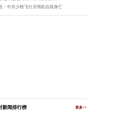
息：中共少校飞行员驾机自戕身亡
小时新闻排行榜
更多>>