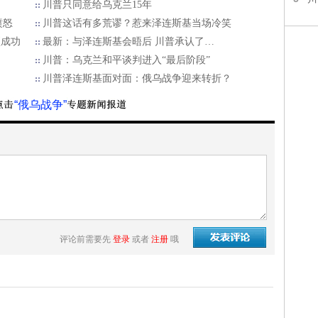
川普只同意给乌克兰15年
愤怒
川普这话有多荒谬？惹来泽连斯基当场冷笑
项成功
最新：与泽连斯基会晤后 川普承认了…
川普：乌克兰和平谈判进入“最后阶段”
川普泽连斯基面对面：俄乌战争迎来转折？
“俄乌战争”
评论前需要先
登录
或者
注册
哦