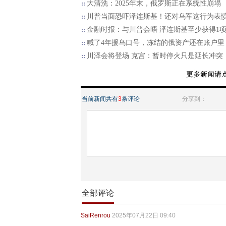
大清洗：2025年末，俄罗斯正在系统性崩塌
川普当面恐吓泽连斯基！还对乌军这行为表
金融时报：与川普会晤 泽连斯基至少获得1
喊了4年援乌口号，冻结的俄资产还在账户里
川泽会将登场 克宫：暂时停火只是延长冲突
当前新闻共有
3
条评论
分享到：
全部评论
SaiRenrou
2025年07月22日 09:40