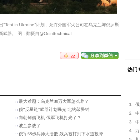
“Test in Ukraine”计划，允许外国军火公司在乌克兰与俄罗斯
。 图：翻摄自@Osinttechnical
22
热门
最大难题：乌克兰80万大军怎么养？
1
俄
俄“反星链”武器计划曝光 北约敲警钟
2
中
向朝鲜借飞机 俄军飞机打光了？
3
中
波兰参战了
4
万
俄军68步兵师大溃败 残兵被打到下水道投降
5
川