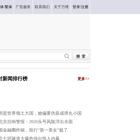
体
/
繁体
广告服务
联系我们
关于万维
登录
/
注册
小时新闻排行榜
更多>>
明是世界领土大国，她偏要伪装成弹丸小国
北京拉响警报：2026头号风险浮出水面
国金融圈炸锅，投行“第一美女”栽了
京七环隧道大爆炸传出惊人内幕