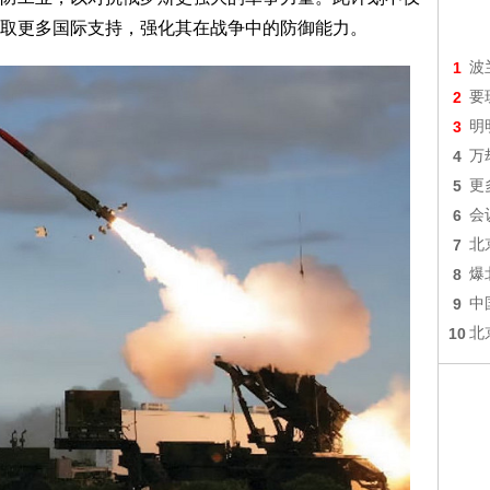
取更多国际支持，强化其在战争中的防御能力。
1
波
2
要
3
明
4
万
5
更
6
会
7
北
8
爆
9
中
10
北