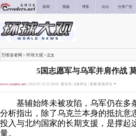
新闻
视频
博客
论坛
分类广告
万维读者网
环球大观
>
> 正文
5国志愿军与乌军并肩作战 
www.creaders.net
| 2025-07-22 21:39:03 新头壳 |
6
条评论 |
查看/发表评论
基辅始终未被攻陷，乌军仍在多条
分析指出，除了乌克兰本身的抵抗意
投入与北约国家的长期支援，是撑起
量。