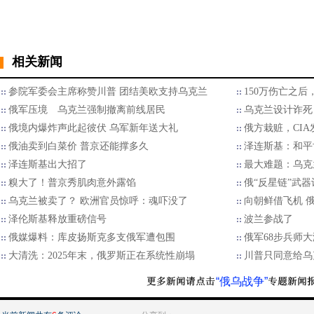
相关新闻
参院军委会主席称赞川普 团结美欧支持乌克兰
150万伤亡之
俄军压境 乌克兰强制撤离前线居民
乌克兰设计诈死
俄境内爆炸声此起彼伏 乌军新年送大礼
俄方栽赃，CI
俄油卖到白菜价 普京还能撑多久
泽连斯基：和平
泽连斯基出大招了
最大难题：乌克
糗大了！普京秀肌肉意外露馅
俄“反星链”武
乌克兰被卖了？ 欧洲官员惊呼：魂吓没了
向朝鲜借飞机 
泽伦斯基释放重磅信号
波兰参战了
俄媒爆料：库皮扬斯克多支俄军遭包围
俄军68步兵师
大清洗：2025年末，俄罗斯正在系统性崩塌
川普只同意给乌
“俄乌战争”