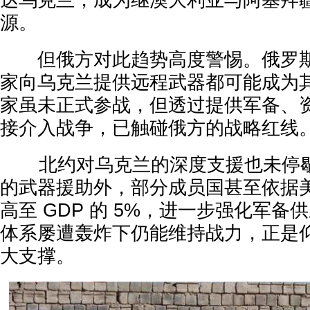
达乌克兰，成为继澳大利亚与阿塞拜
源。
但俄方对此趋势高度警惕。俄罗斯
家向乌克兰提供远程武器都可能成为
家虽未正式参战，但透过提供军备、资
接介入战争，已触碰俄方的战略红线
北约对乌克兰的深度支援也未停歇
的武器援助外，部分成员国甚至依据
高至 GDP 的 5%，进一步强化军
体系屡遭轰炸下仍能维持战力，正是
大支撑。