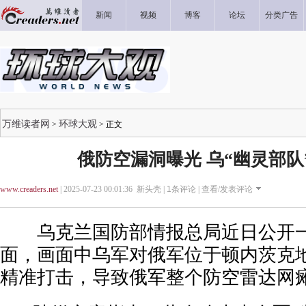
新闻
视频
博客
论坛
分类广告
万维读者网
环球大观
>
> 正文
俄防空漏洞曝光 乌“幽灵部队
www.creaders.net
| 2025-07-23 00:01:36 新头壳 |
1
条评论 |
查看/发表评论
乌克兰国防部情报总局近日公开一
面，画面中乌军对俄军位于顿内茨克
精准打击，导致俄军整个防空雷达网