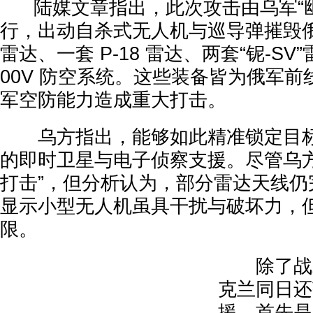
陆媒文章指出，此次攻击由乌军“幽
行，出动自杀式无人机与巡导弹摧毁俄军 3
雷达、一套 P-18 雷达、两套“铌-SV”
00V 防空系统。这些装备皆为俄军
军空防能力造成重大打击。
乌方指出，能够如此精准锁定目标
的即时卫星与电子侦察支援。尽管乌方
打击”，但分析认为，部分雷达天线仍
显示小型无人机虽具干扰与破坏力，
限。
除了战术
克兰同日还
援。首先是