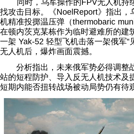
同时，乌军操作的FPV无人机持
找攻击目标。《NoelReport》指
机精准投掷温压弹（thermobaric mu
在顿内茨克某栋作为临时避难所的建
一架 Yak-52 轻型飞机击落一架俄军“见
无人机后，爆炸画面震撼。
分析指出，未来俄军势必得调整战
站的短程防护、导入反无人机技术及
短期内能否扭转战场被动局势仍有待