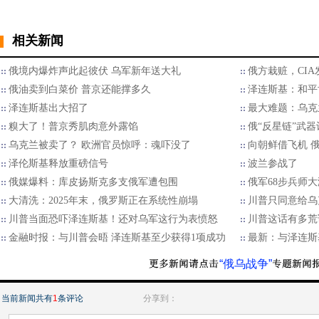
相关新闻
俄境内爆炸声此起彼伏 乌军新年送大礼
俄方栽赃，CI
俄油卖到白菜价 普京还能撑多久
泽连斯基：和平
泽连斯基出大招了
最大难题：乌克
糗大了！普京秀肌肉意外露馅
俄“反星链”武
乌克兰被卖了？ 欧洲官员惊呼：魂吓没了
向朝鲜借飞机 
泽伦斯基释放重磅信号
波兰参战了
俄媒爆料：库皮扬斯克多支俄军遭包围
俄军68步兵师
大清洗：2025年末，俄罗斯正在系统性崩塌
川普只同意给乌
川普当面恐吓泽连斯基！还对乌军这行为表愤怒
川普这话有多荒
金融时报：与川普会晤 泽连斯基至少获得1项成功
最新：与泽连斯
“俄乌战争”
当前新闻共有
1
条评论
分享到：