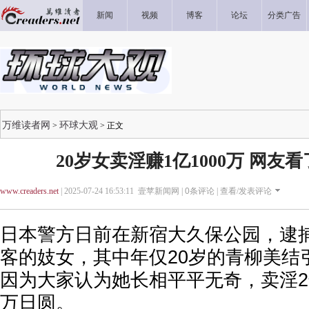
新闻
视频
博客
论坛
分类广告
万维读者网
环球大观
>
> 正文
20岁女卖淫赚1亿1000万 网友
www.creaders.net
| 2025-07-24 16:53:11 壹苹新闻网 |
0
条评论 |
查看/发表评论
日本警方日前在新宿大久保公园，逮
客的妓女，其中年仅20岁的青柳美结
因为大家认为她长相平平无奇，卖淫2年
万日圆。