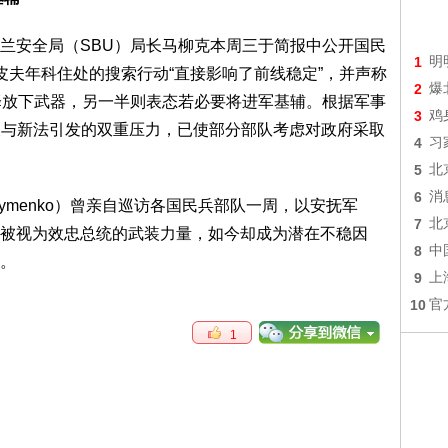
，乌克兰安全局（SBU）局长马柳克本周三于简报中公开国民
1
明
皮夫年科住处的搜索行动“直接影响了前线稳定”，并声称
2
爆
择放下武器，另一半则表态若必要将进军基辅。根据军事
3
鸡
露，贪腐调查与新法引发的双重压力，已使部分部队考虑对政府采取
4
习
5
北
6
消
Klymenko）曾亲自巡访各国民兵部队一周，以安抚军
7
北
被视为效忠总统的武装力量，如今却成为潜在不稳因
8
中
。
9
上
10
官
1