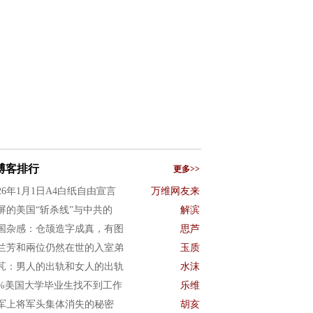
博客排行
更多>>
026年1月1日A4白纸自由宣言
万维网友来
屏的美国“斩杀线”与中共的
解滨
国杂感：仓颉造字成真，有图
思芦
兰芳和兩位仍然在世的入室弟
玉质
芃：男人的出轨和女人的出轨
水沫
0%美国大学毕业生找不到工作
乐维
军上将军头集体消失的秘密
胡亥