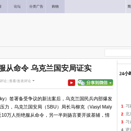
客
论坛
分类广告
购物
简
绝服从命令 乌克兰国安局证实
24
评论 |
查看/发表评论
elensky）签署备受争议的新法案后，乌克兰国民兵内部爆发
1
习
，乌克兰国安局（SBU）局长马柳克（Vasyl Maly
2
北
人近10万人拒绝服从命令，另一半则扬言要开拔基辅，情
3
习
4
逆