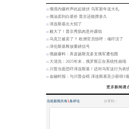
俄境内爆炸声此起彼伏 乌军新年送大礼
俄油卖到白菜价 普京还能撑多久
泽连斯基出大招了
糗大了！普京秀肌肉意外露馅
乌克兰被卖了？ 欧洲官员惊呼：魂吓没了
泽伦斯基释放重磅信号
俄媒爆料：库皮扬斯克多支俄军遭包围
大清洗：2025年末，俄罗斯正在系统性崩塌
川普当面恐吓泽连斯基！还对乌军这行为表
金融时报：与川普会晤 泽连斯基至少获得1
当前新闻共有
1
条评论
分享到：