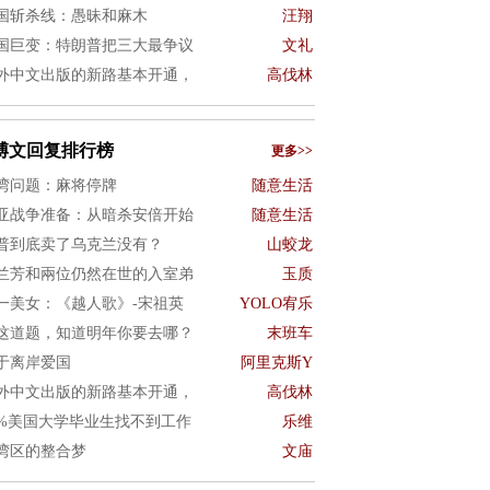
国斩杀线：愚昧和麻木
汪翔
国巨变：特朗普把三大最争议
文礼
外中文出版的新路基本开通，
高伐林
博文回复排行榜
更多>>
湾问题：麻将停牌
随意生活
亚战争准备：从暗杀安倍开始
随意生活
普到底卖了乌克兰没有？
山蛟龙
兰芳和兩位仍然在世的入室弟
玉质
一美女：《越人歌》-宋祖英
YOLO宥乐
这道题，知道明年你要去哪？
末班车
于离岸爱国
阿里克斯Y
外中文出版的新路基本开通，
高伐林
0%美国大学毕业生找不到工作
乐维
湾区的整合梦
文庙