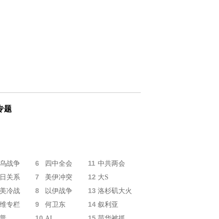
专题
6
11
乌战争
四中全会
中共两会
7
12
日关系
美伊冲突
大S
8
13
美冷战
以伊战争
洛杉矶大火
9
14
维专栏
何卫东
叙利亚
10
15
普
AI
苗华被抓