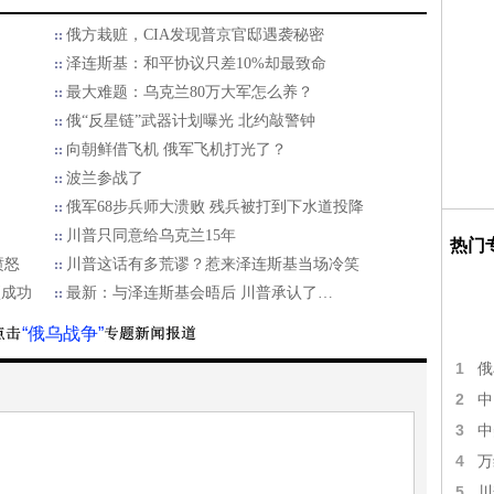
俄方栽赃，CIA发现普京官邸遇袭秘密
泽连斯基：和平协议只差10%却最致命
最大难题：乌克兰80万大军怎么养？
俄“反星链”武器计划曝光 北约敲警钟
向朝鲜借飞机 俄军飞机打光了？
波兰参战了
俄军68步兵师大溃败 残兵被打到下水道投降
川普只同意给乌克兰15年
热门
愤怒
川普这话有多荒谬？惹来泽连斯基当场冷笑
项成功
最新：与泽连斯基会晤后 川普承认了…
“俄乌战争”
1
俄
2
中
3
中
4
万
5
川