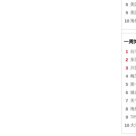
8
美
9
美
10
海
一周
1
台
2
东
3
川
4
梅
5
第
6
做
7
关
8
海
9
7
10
大