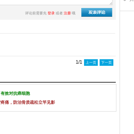
评论前需要先
登录
或者
注册
哦
1/1
上一页
下一页
 有效对抗癌细胞
背疼痛，防治骨质疏松立竿见影