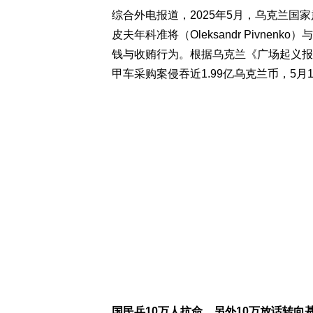
综合外电报道，2025年5月，乌克兰国
皮夫年科准将（Oleksandr Pivnenko
钱与收贿行为。根据乌克兰《广场起义报》（E
甲车采购案侵吞近1.99亿乌克兰币，5
国民兵10万人抗命，另外10万放话转向