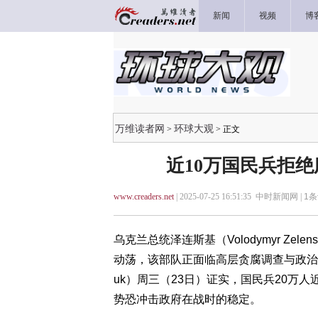
新闻
视频
博
万维读者网
环球大观
>
> 正文
近10万国民兵拒
www.creaders.net
| 2025-07-25 16:51:35 中时新闻网 |
1
条
乌克兰总统泽连斯基（Volodymyr Z
动荡，该部队正面临高层贪腐调查与政治压力
uk）周三（23日）证实，国民兵20万
势恐冲击政府在战时的稳定。