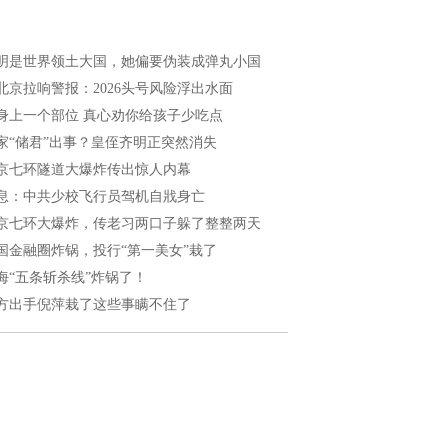
明是世界领土大国，她偏要伪装成弹丸小国
北京拉响警报：2026头号风险浮出水面
身上一个部位 真心劝你给孩子少吃点
家“储君”出事？皇侄齐明正突然消失
京七环隧道大爆炸传出惊人内幕
息：中共少校飞行员驾机自戕身亡
京七环大爆炸，传老习两口子躲了整整两天
国金融圈炸锅，投行“第一美女”栽了
海“五条斩杀线”炸锅了！
方出手倪萍栽了这些事瞒不住了