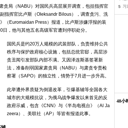
家肃贪局（NABU）对国民兵高层展开调查，包括指挥官
5
习
）与副指挥官比卢斯（Oleksandr Bilous），调查贪污、洗
uromaidan Press）报道，比卢斯涉嫌浮报的装
月10日，他与其他五名高级军官遭到停职处分。
国民兵是约20万人规模的武装部队，负责维持公共
秩序与保护政府核心设施，包括总统官邸，高层涉
贪丑闻引发部队内部不满。又因泽连斯基签署新
法，准备削弱国家肃贪局（NABU）与肃贪专责检
察署（SAPO）的独立性，情势于7月进一步升高。
此举遭外界质疑为倒退改革，引爆基辅等全国各大
城市的大规模抗议，为俄乌战争爆发以来首见的反
48
政府示威，包含《CNN》与《半岛电视台》（Al Ja
zeera）、美联社（AP）等皆有报道此事。
基辅