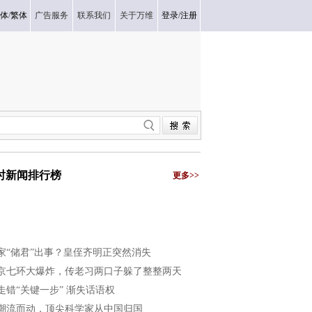
体
/
繁体
广告服务
联系我们
关于万维
登录
/
注册
小时新闻排行榜
更多>>
家“储君”出事？皇侄齐明正突然消失
京七环大爆炸，传老习两口子躲了整整两天
走错“关键一步” 渐失话语权
潮流而动，顶尖科学家从中国归国