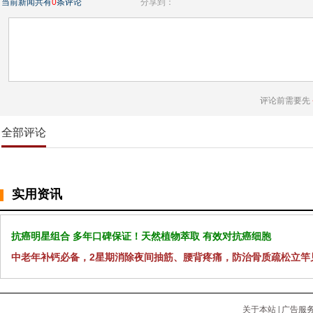
当前新闻共有
0
条评论
分享到：
评论前需要先
全部评论
实用资讯
抗癌明星组合 多年口碑保证！天然植物萃取 有效对抗癌细胞
中老年补钙必备，2星期消除夜间抽筋、腰背疼痛，防治骨质疏松立竿
关于本站
|
广告服