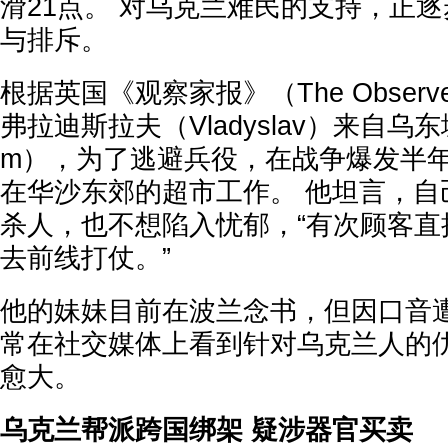
滑21点。 对乌克兰难民的支持，正
与排斥。
根据英国《观察家报》（The Observ
弗拉迪斯拉夫（Vladyslav）来自乌东
m），为了逃避兵役，在战争爆发半
在华沙东郊的超市工作。 他坦言，自
杀人，也不想陷入忧郁，“有次顾客直
去前线打仗。”
他的妹妹目前在波兰念书，但因口音遭
常在社交媒体上看到针对乌克兰人的
愈大。
乌克兰帮派跨国绑架 疑涉器官买卖