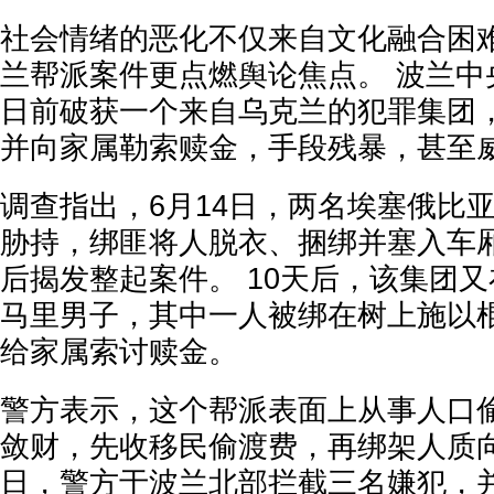
社会情绪的恶化不仅来自文化融合困
兰帮派案件更点燃舆论焦点。 波兰中
日前破获一个来自乌克兰的犯罪集团
并向家属勒索赎金，手段残暴，甚至
调查指出，6月14日，两名埃塞俄比
胁持，绑匪将人脱衣、捆绑并塞入车
后揭发整起案件。 10天后，该集团
马里男子，其中一人被绑在树上施以
给家属索讨赎金。
警方表示，这个帮派表面上从事人口
敛财，先收移民偷渡费，再绑架人质向
日，警方于波兰北部拦截三名嫌犯，