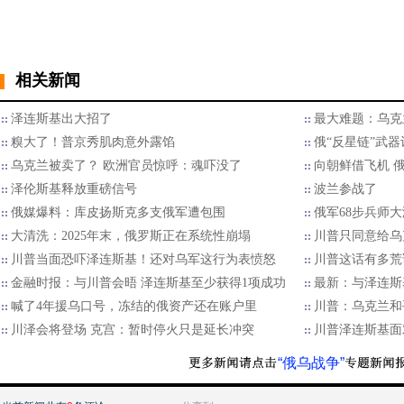
相关新闻
泽连斯基出大招了
最大难题：乌克
糗大了！普京秀肌肉意外露馅
俄“反星链”武
乌克兰被卖了？ 欧洲官员惊呼：魂吓没了
向朝鲜借飞机 
泽伦斯基释放重磅信号
波兰参战了
俄媒爆料：库皮扬斯克多支俄军遭包围
俄军68步兵师
大清洗：2025年末，俄罗斯正在系统性崩塌
川普只同意给乌
川普当面恐吓泽连斯基！还对乌军这行为表愤怒
川普这话有多荒
金融时报：与川普会晤 泽连斯基至少获得1项成功
最新：与泽连斯
喊了4年援乌口号，冻结的俄资产还在账户里
川普：乌克兰和
川泽会将登场 克宫：暂时停火只是延长冲突
川普泽连斯基面
“俄乌战争”