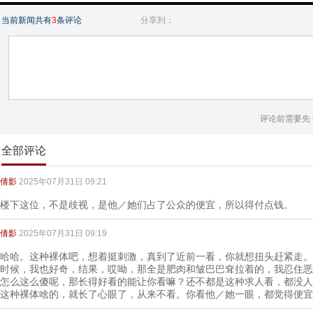
当前新闻共有
3
条评论
分享到：
评论前需要先
全部评论
倩影
2025年07月31日 09:21
楼下这位，不是歧视，是他／她们占了公众的便宜，所以得付点钱。
倩影
2025年07月31日 09:19
哈哈。这种裸体吧，想着挺刺激，真到了近前一看，你就想扭头赶紧走。比
时候，我也好奇，结果，哎呦，那全是肥肉和皱巴巴耷拉着的，我忍住恶
怎么这么傻呢，那长得好看的能让你看嘛？还不都是这种求人看，都没人
这种裸体啥的，就长了心眼了，从来不看。你看他／她一眼，都觉得便宜